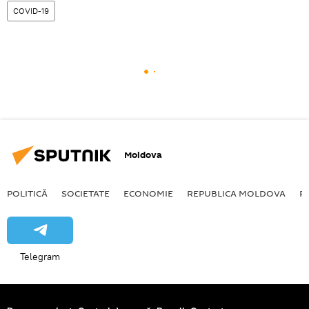
COVID-19
Moldova
POLITICĂ
SOCIETATE
ECONOMIE
REPUBLICA MOLDOVA
R
Telegram