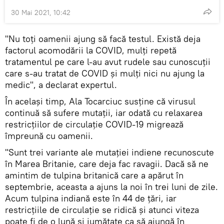
30 Mai 2021, 10:42
"Nu toți oamenii ajung să facă testul. Există deja
factorul acomodării la COVID, mulți repetă
tratamentul pe care l-au avut rudele sau cunoscuții
care s-au tratat de COVID și mulți nici nu ajung la
medic", a declarat expertul.
În același timp, Ala Tocarciuc susține că virusul
continuă să sufere mutații, iar odată cu relaxarea
restricțiilor de circulație COVID-19 migrează
împreună cu oamenii.
"Sunt trei variante ale mutației indiene recunoscute
în Marea Britanie, care deja fac ravagii. Dacă să ne
amintim de tulpina britanică care a apărut în
septembrie, aceasta a ajuns la noi în trei luni de zile.
Acum tulpina indiană este în 44 de țări, iar
restricțiile de circulație se ridică și atunci viteza
poate fi de o lună și jumătate ca să ajungă în