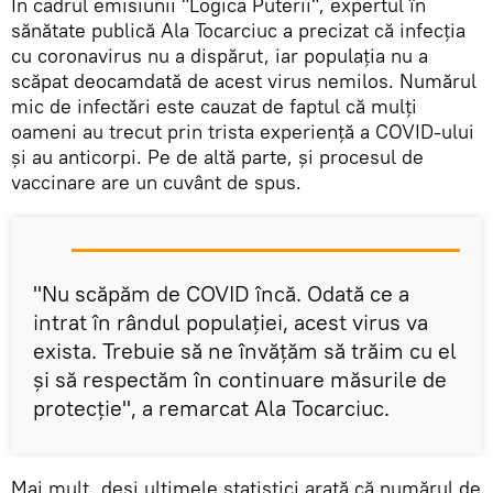
În cadrul emisiunii "Logica Puterii", expertul în
sănătate publică Ala Tocarciuc a precizat că infecția
cu coronavirus nu a dispărut, iar populația nu a
scăpat deocamdată de acest virus nemilos. Numărul
mic de infectări este cauzat de faptul că mulți
oameni au trecut prin trista experiență a COVID-ului
și au anticorpi. Pe de altă parte, și procesul de
vaccinare are un cuvânt de spus.
"Nu scăpăm de COVID încă. Odată ce a
intrat în rândul populației, acest virus va
exista. Trebuie să ne învățăm să trăim cu el
și să respectăm în continuare măsurile de
protecție", a remarcat Ala Tocarciuc.
Mai mult, deși ultimele statistici arată că numărul de