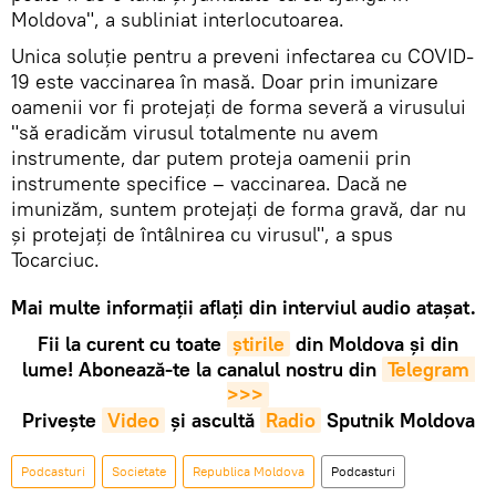
Moldova", a subliniat interlocutoarea.
Unica soluție pentru a preveni infectarea cu COVID-
19 este vaccinarea în masă. Doar prin imunizare
oamenii vor fi protejați de forma severă a virusului
"să eradicăm virusul totalmente nu avem
instrumente, dar putem proteja oamenii prin
instrumente specifice – vaccinarea. Dacă ne
imunizăm, suntem protejați de forma gravă, dar nu
și protejați de întâlnirea cu virusul", a spus
Tocarciuc.
Mai multe informații aflați din interviul audio atașat.
Fii la curent cu toate
știrile
din Moldova și din
lume! Abonează-te la canalul nostru din
Telegram 
>>>
Privește
Video
și ascultă
Radio
Sputnik Moldova
Podcasturi
Societate
Republica Moldova
Podcasturi