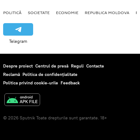
POLITICĂ
SOCIETATE
ECONOMIE
REPUBLICA MOLDOVA
R
Telegram
Despre proiect
Centrul de presă
Reguli
Contacte
Reclamă
Politica de confidențialitate
Politica privind cookie-urile
Feedback
© 2026 Sputnik Toate drepturile sunt garantate. 18+