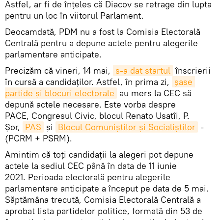
Astfel, ar fi de înțeles că Diacov se retrage din lupta
pentru un loc în viitorul Parlament.
Deocamdată, PDM nu a fost la Comisia Electorală
Centrală pentru a depune actele pentru alegerile
parlamentare anticipate.
Precizăm că vineri, 14 mai,
s-a dat startul
înscrierii
în cursă a candidaților. Astfel, în prima zi,
șase 
partide și blocuri electorale
au mers la CEC să
depună actele necesare. Este vorba despre
PACE, Congresul Civic, blocul Renato Usatîi, P.
Șor,
PAS
și
Blocul Comuniștilor și Socialiștilor
-
(PCRM + PSRM).
Amintim că toți candidații la alegeri pot depune
actele la sediul CEC până în data de 11 iunie
2021. Perioada electorală pentru alegerile
parlamentare anticipate a început pe data de 5 mai.
Săptămâna trecută, Comisia Electorală Centrală a
aprobat lista partidelor politice, formată din 53 de