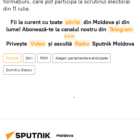
formațiuni, care pot participa la scrutinul electoral
din 11 iulie.
Fii la curent cu toate
știrile
din Moldova și din
lume! Abonează-te la canalul nostru din
Telegram 
>>>
Privește
Video
și ascultă
Radio
Sputnik Moldova
Politică
Știri
PDM
Alegeri parlamentare anticipate
Dumitru Diacov
Moldova