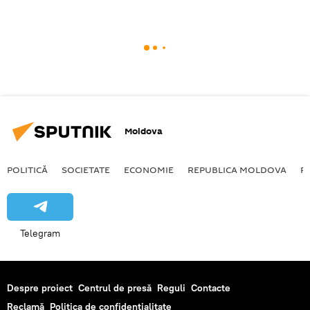
Moldova
POLITICĂ
SOCIETATE
ECONOMIE
REPUBLICA MOLDOVA
R
Telegram
Despre proiect
Centrul de presă
Reguli
Contacte
Reclamă
Politica de confidențialitate