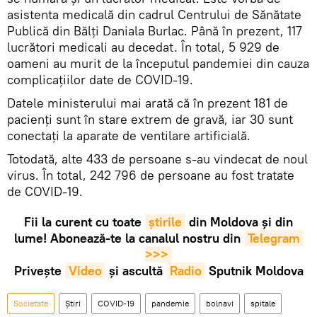
asistenta medicală din cadrul Centrului de Sănătate
Publică din Bălți Daniala Burlac. Până în prezent, 117
lucrători medicali au decedat. În total, 5 929 de
oameni au murit de la începutul pandemiei din cauza
complicațiilor date de COVID-19.
Datele ministerului mai arată că în prezent 181 de
pacienți sunt în stare extrem de gravă, iar 30 sunt
conectați la aparate de ventilare artificială.
Totodată, alte 433 de persoane s-au vindecat de noul
virus. În total, 242 796 de persoane au fost tratate
de COVID-19.
Fii la curent cu toate
știrile
din Moldova și din
lume! Abonează-te la canalul nostru din
Telegram 
>>>
Privește
Video
și ascultă
Radio
Sputnik Moldova
Societate
Știri
COVID-19
pandemie
bolnavi
spitale