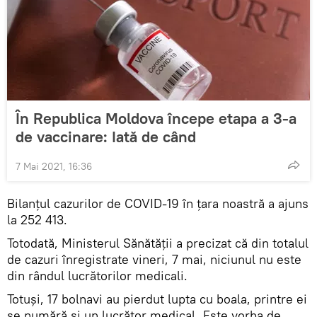
În Republica Moldova începe etapa a 3-a
de vaccinare: Iată de când
7 Mai 2021, 16:36
Bilanțul cazurilor de COVID-19 în țara noastră a ajuns
la 252 413.
Totodată, Ministerul Sănătății a precizat că din totalul
de cazuri înregistrate vineri, 7 mai, niciunul nu este
din rândul lucrătorilor medicali.
Totuși, 17 bolnavi au pierdut lupta cu boala, printre ei
se numără și un lucrător medical. Este vorba de