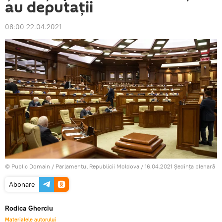
au deputații
08:00 22.04.2021
©
Public Domain
/
Parlamentul Republicii Moldova / 16.04.2021 Ședința plenară
Abonare
Rodica Gherciu
Materialele autorului