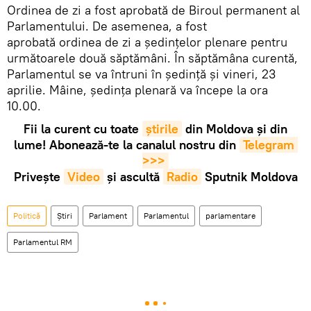
Ordinea de zi a fost aprobată de Biroul permanent al
Parlamentului. De asemenea, a fost
aprobată ordinea de zi a ședințelor plenare pentru
următoarele două săptămâni. În săptămâna curentă,
Parlamentul se va întruni în ședință și vineri, 23
aprilie. Mâine, ședința plenară va începe la ora
10.00.
Fii la curent cu toate
știrile
din Moldova și din
lume! Abonează-te la canalul nostru din
Telegram 
>>>
Privește
Video
și ascultă
Radio
Sputnik Moldova
Politică
Știri
Parlament
Parlamentul
parlamentare
Parlamentul RM