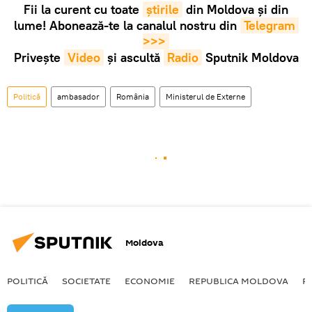
Fii la curent cu toate
știrile
din Moldova și din
lume! Abonează-te la canalul nostru din
Telegram 
>>>
Privește
Video
și ascultă
Radio
Sputnik Moldova
Politică
ambasador
România
Ministerul de Externe
Moldova
POLITICĂ
SOCIETATE
ECONOMIE
REPUBLICA MOLDOVA
R