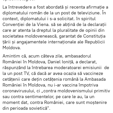
La întrevedere a fost abordată și recenta afirmație a
diplomatului român de la un post de televiziune. În
context, diplomatului i s-a solicitat. în spiritul
Convenției de la Viena. să se abțină de la declarații
care ar atenta la dreptul la pluralitate de opinii din
societatea moldovenească, garantat de Constituția
țării și angajamentele internaționale ale Republicii
Moldova.
Amintim că, acum câteva zile, ambasadorul
României în Moldova, Daniel Ioniță, a declarat,
răspunzând la întrebarea moderatoarei emisiunii de
la un post TV, că dacă ar avea ocazia să vaccineze
cetățenii care dețin cetățenia română la Ambasada
României în Moldova, nu i-ar vaccina împotriva
coronavirusului, ci „contra moldovenismului primitiv
sau contra sentimentelor, pe care le au, la un
moment dat, contra României, care sunt moștenire
din perioada sovietică”.