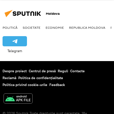
Moldova
POLITICĂ
SOCIETATE
ECONOMIE
REPUBLICA MOLDOVA
R
Telegram
Despre proiect
Centrul de presă
Reguli
Contacte
Reclamă
Politica de confidențialitate
Politica privind cookie-urile
Feedback
© 2026 Sputnik Toate drepturile sunt garantate. 18+