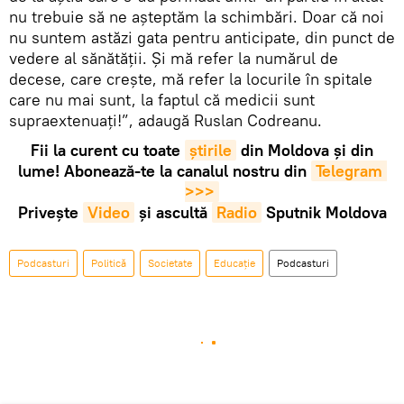
nu trebuie să ne așteptăm la schimbări. Doar că noi
nu suntem astăzi gata pentru anticipate, din punct de
vedere al sănătății. Și mă refer la numărul de
decese, care crește, mă refer la locurile în spitale
care nu mai sunt, la faptul că medicii sunt
supraextenuați!”, adaugă Ruslan Codreanu.
Fii la curent cu toate
știrile
din Moldova și din
lume! Abonează-te la canalul nostru din
Telegram 
>>>
Privește
Video
și ascultă
Radio
Sputnik Moldova
Podcasturi
Politică
Societate
Educație
Podcasturi