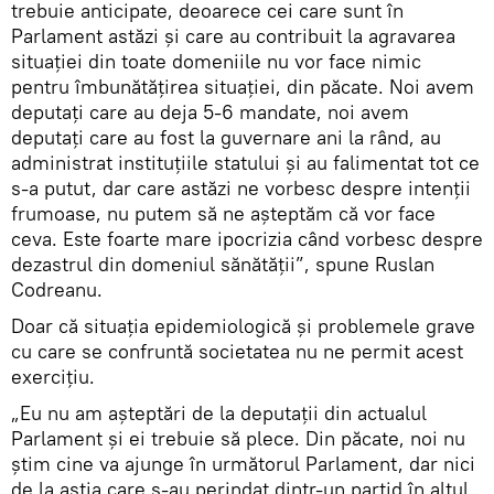
trebuie anticipate, deoarece cei care sunt în
Parlament astăzi și care au contribuit la agravarea
situației din toate domeniile nu vor face nimic
pentru îmbunătățirea situației, din păcate. Noi avem
deputați care au deja 5-6 mandate, noi avem
deputați care au fost la guvernare ani la rând, au
administrat instituțiile statului și au falimentat tot ce
s-a putut, dar care astăzi ne vorbesc despre intenții
frumoase, nu putem să ne așteptăm că vor face
ceva. Este foarte mare ipocrizia când vorbesc despre
dezastrul din domeniul sănătății”, spune Ruslan
Codreanu.
Doar că situația epidemiologică și problemele grave
cu care se confruntă societatea nu ne permit acest
exercițiu.
„Eu nu am așteptări de la deputații din actualul
Parlament și ei trebuie să plece. Din păcate, noi nu
știm cine va ajunge în următorul Parlament, dar nici
de la aștia care s-au perindat dintr-un partid în altul