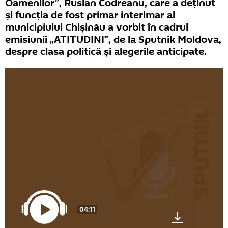
Oamenilor”, Ruslan Codreanu, care a deținut
și funcția de fost primar interimar al
municipiului Chișinău a vorbit în cadrul
emisiunii „ATITUDINI”, de la Sputnik Moldova,
despre clasa politică și alegerile anticipate.
04:11