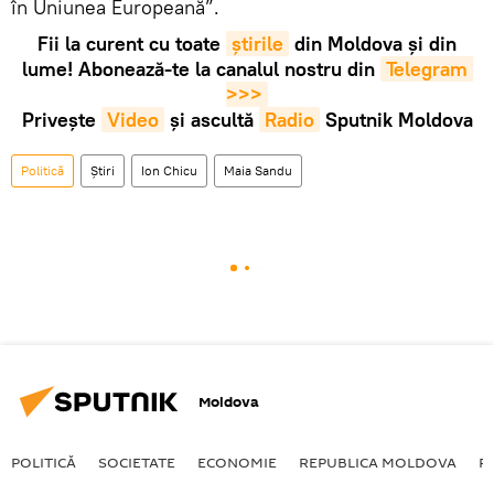
în Uniunea Europeană”.
Fii la curent cu toate
știrile
din Moldova și din
lume! Abonează-te la canalul nostru din
Telegram 
>>>
Privește
Video
și ascultă
Radio
Sputnik Moldova
Politică
Știri
Ion Chicu
Maia Sandu
Moldova
POLITICĂ
SOCIETATE
ECONOMIE
REPUBLICA MOLDOVA
R