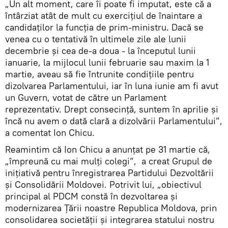
„Un alt moment, care îi poate fi imputat, este că a
întârziat atât de mult cu exercițiul de înaintare a
candidaților la funcția de prim-ministru. Dacă se
venea cu o tentativă în ultimele zile ale lunii
decembrie și cea de-a doua - la începutul lunii
ianuarie, la mijlocul lunii februarie sau maxim la 1
martie, aveau să fie întrunite condițiile pentru
dizolvarea Parlamentului, iar în luna iunie am fi avut
un Guvern, votat de către un Parlament
reprezentativ. Drept consecință, suntem în aprilie și
încă nu avem o dată clară a dizolvării Parlamentului”,
a comentat Ion Chicu.
Reamintim că Ion Chicu a anunțat pe 31 martie că,
„împreună cu mai mulți colegi”, a creat Grupul de
inițiativă pentru înregistrarea Partidului Dezvoltării
și Consolidării Moldovei. Potrivit lui, „obiectivul
principal al PDCM constă în dezvoltarea și
modernizarea Țării noastre Republica Moldova, prin
consolidarea societății și integrarea statului nostru