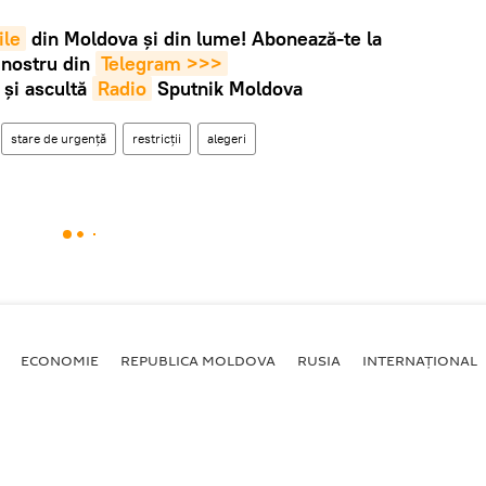
ile
din Moldova și din lume! Abonează-te la
 nostru din
Telegram >>>
și ascultă
Radio
Sputnik Moldova
stare de urgenţă
restricții
alegeri
ECONOMIE
REPUBLICA MOLDOVA
RUSIA
INTERNAȚIONAL