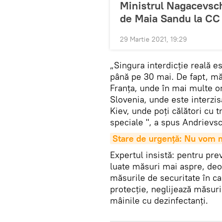
Ministrul Nagacevsc
de Maia Sandu la CC
29 Martie 2021, 19:29
„Singura interdicție reală e
până pe 30 mai. De fapt, măs
Franța, unde în mai multe or
Slovenia, unde este interzisă
Kiev, unde poți călători cu 
speciale ", a spus Andrievsc
Stare de urgență: Nu vom m
Expertul insistă: pentru pre
luate măsuri mai aspre, deo
măsurile de securitate în c
protecție, neglijează măsur
mâinile cu dezinfectanți.