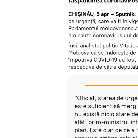
răspândirea coronavirus
CHIȘINĂU, 5 apr – Sputnik.
de urgență, care va fi în vi
Parlamentul moldovenesc au
din cauza coronavirusului de
Însă analistul politic Vitali
Moldova că se îndoiește de f
împotriva COVID-19 au fost 
respective de către deputații
"Oficial, starea de urg
este suficient să mergi
nu există nicio stare d
atât, prim-ministrul in
plan. Este clar de ce a
pentru a amâna data ale