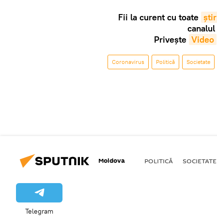
Fii la curent cu toate
știr
canalul
Privește
Video
Coronavirus
Politică
Societate
Moldova
POLITICĂ
SOCIETATE
Telegram