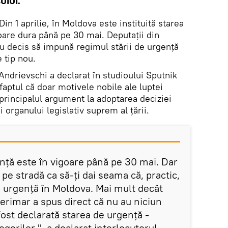
ului.
Din 1 aprilie, în Moldova este instituită starea
goare dura până pe 30 mai. Deputații din
 decis să impună regimul stării de urgență
 tip nou.
e Andrievschi a declarat în studioului Sputnik
aptul că doar motivele nobile ale luptei
principalul argument la adoptarea deciziei
 organului legislativ suprem al țării.
ență este în vigoare până pe 30 mai. Dar
 pe stradă ca să-ți dai seama că, practic,
e urgență în Moldova. Mai mult decât
terimar a spus direct că nu au niciun
 fost declarată starea de urgență -
gerilor ", a declarat interlocutorul.