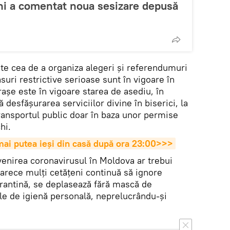
hi a comentat noua sesizare depusă
ste cea de a organiza alegeri și referendumuri
uri restrictive serioase sunt în vigoare în
așe este în vigoare starea de asediu, în
 desfășurarea serviciilor divine în biserici, la
transportul public doar în baza unor permise
hi.
ai putea ieși din casă după ora 23:00>>>
venirea coronavirusul în Moldova ar trebui
arece mulți cetățeni continuă să ignore
arantină, se deplasează fără mască de
ile de igienă personală, neprelucrându-și