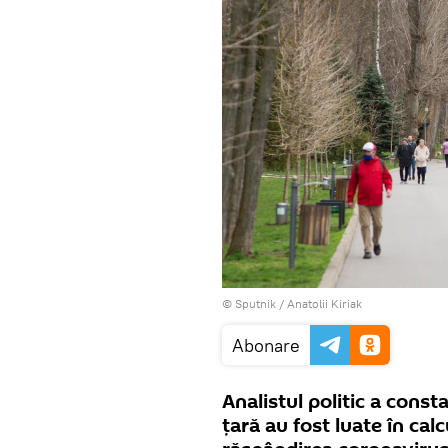
© Sputnik / Anatolii Kiriak
Abonare
Analistul politic a const
țară au fost luate în cal