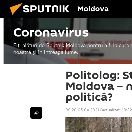
Moldova
Coronavirus
Fiți alături de Sputnik Moldova pentru a fi la curen
noastră și în întreaga lume.
Politolog: S
Moldova – n
politică?
09:20 05.04.2021
(actualizat:
10:32