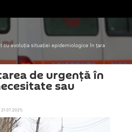
t cu evoluția situației epidemiologice în țara
tarea de urgență în
ecesitate sau
 21.07.2021
)