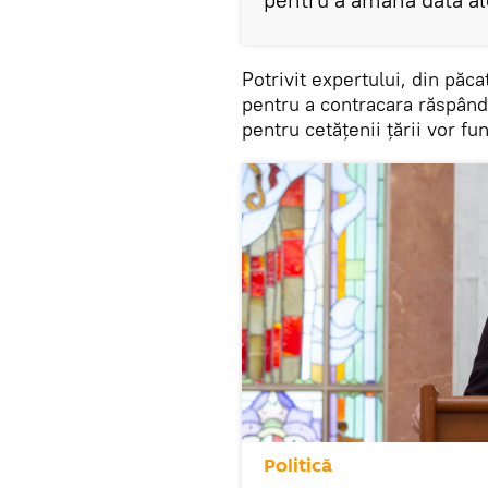
Potrivit expertului, din păca
pentru a contracara răspând
pentru cetățenii țării vor fu
Politică