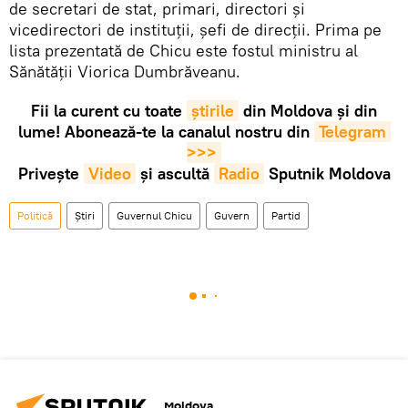
de secretari de stat, primari, directori și
vicedirectori de instituții, șefi de direcții. Prima pe
lista prezentată de Chicu este fostul ministru al
Sănătății Viorica Dumbrăveanu.
Fii la curent cu toate
știrile
din Moldova și din
lume! Abonează-te la canalul nostru din
Telegram 
>>>
Privește
Video
și ascultă
Radio
Sputnik Moldova
Politică
Știri
Guvernul Chicu
Guvern
Partid
Moldova