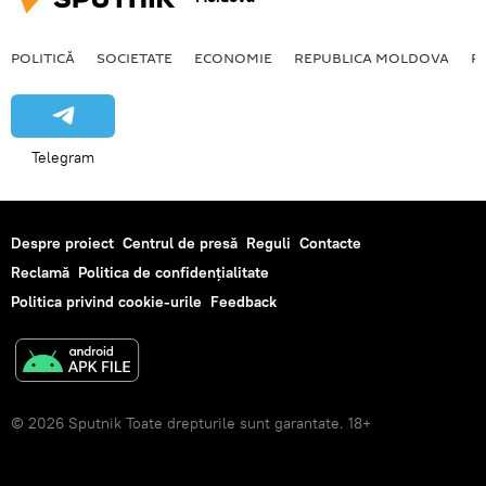
POLITICĂ
SOCIETATE
ECONOMIE
REPUBLICA MOLDOVA
R
Telegram
Despre proiect
Centrul de presă
Reguli
Contacte
Reclamă
Politica de confidențialitate
Politica privind cookie-urile
Feedback
© 2026 Sputnik Toate drepturile sunt garantate. 18+