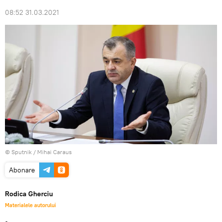
08:52 31.03.2021
© Sputnik / Mihai Caraus
Abonare
Rodica Gherciu
Materialele autorului