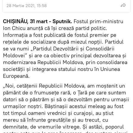
28 Martie 2021, 15:58
CHIȘINĂU, 31 mart - Sputnik.
Fostul prim-ministru
Ion Chicu anunță că își crează partid politic.
Informația a fost publicată de fostul premier pe
rețelele de socializare după miezul nopții. Partidul
se va numi „Partidul Dezvoltării și Consolidării
Moldovei” și are ca obiectiv principal dezvoltarea și
modernizarea Republicii Moldova, prin consolidarea
societății și integrarea statului nostru în Uniunea
Europeană.
„Noi, cetățenii Republicii Moldova, am moștenit un
pământ de o frumusețe rară, o Ţară pe care suntem
datori să o păstrăm și să o dezvoltăm pentru urmașii
urmașilor noștri. Băștinașii acestui meleag au fost
tot timpul oameni vrednici și curajoși, au știut
mereu să înfrunte greutățile și au trecut, cu
demnitate, de vremurile vitrege. Și astăzi, poporul