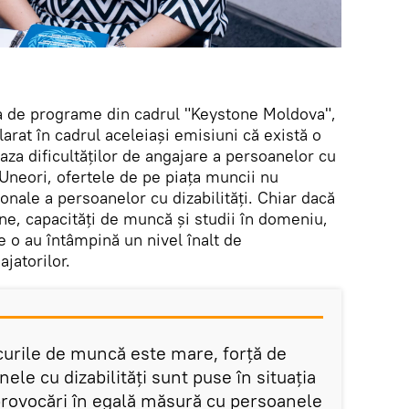
ea de programe din cadrul "Keystone Moldova",
rat în cadrul aceleiași emisiuni că există o
baza dificultăților de angajare a persoanelor cu
. Uneori, ofertele de pe piața muncii nu
onale a persoanelor cu dizabilități. Chiar dacă
bune, capacități de muncă și studii în domeniu,
re o au întâmpină un nivel înalt de
jatorilor.
urile de muncă este mare, forță de
ele cu dizabilități sunt puse în situația
 provocări în egală măsură cu persoanele