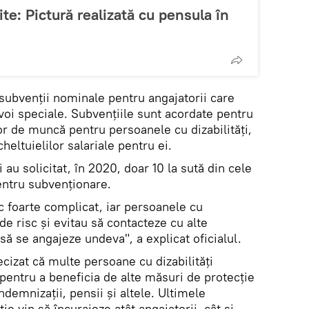
te: Pictură realizată cu pensula în
te subvenții nominale pentru angajatorii care
oi speciale. Subvențiile sunt acordate pentru
or de muncă pentru persoanele cu dizabilități,
eltuielilor salariale pentru ei.
 au solicitat, în 2020, doar 10 la sută din cele
pentru subvenționare.
 foarte complicat, iar persoanele cu
 de risc și evitau să contacteze cu alte
ă se angajeze undeva", a explicat oficialul.
cizat că multe persoane cu dizabilități
entru a beneficia de alte măsuri de protecție
ndemnizații, pensii și altele. Ultimele
ie vin să încurajeze atât angajatorii, cât și