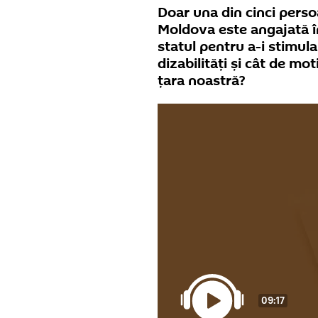
Doar una din cinci perso
Moldova este angajată î
statul pentru a-i stimul
dizabilități și cât de mo
țara noastră?
09:17