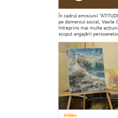
În cadrul emisiunii "ATITUDIN
pe domeniul social, Vasile C
întreprins mai multe acțiuni
scopul angajării persoanelo
Video