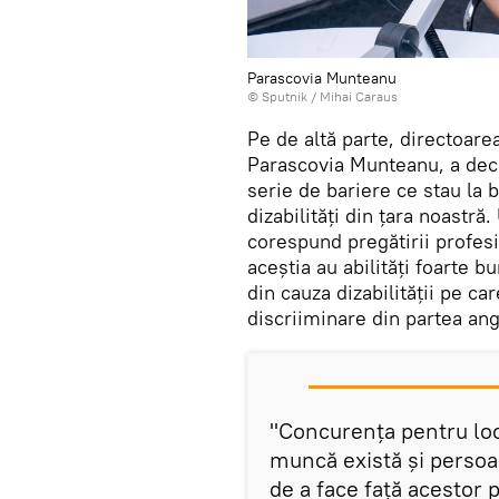
Parascovia Munteanu
© Sputnik / Mihai Caraus
Pe de altă parte, directoar
Parascovia Munteanu, a decla
serie de bariere ce stau la 
dizabilități din țara noastră
corespund pregătirii profesi
aceștia au abilități foarte 
din cauza dizabilității pe ca
discriiminare din partea anga
"Concurența pentru loc
muncă există și persoan
de a face față acestor