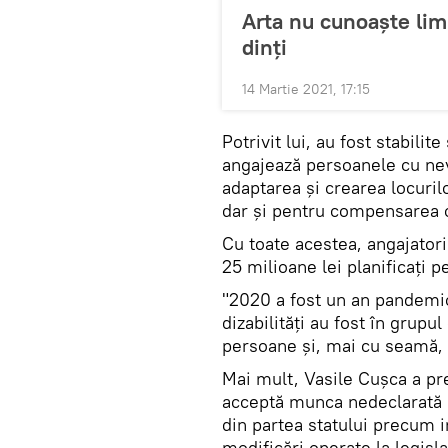
Arta nu cunoaște limi
dinți
14 Martie 2021, 17:15
Potrivit lui, au fost stabili
angajează persoanele cu nev
adaptarea și crearea locuril
dar și pentru compensarea ch
Cu toate acestea, angajatorii
25 milioane lei planificați 
"2020 a fost un an pandemic
dizabilități au fost în grupul
persoane și, mai cu seamă, s
Mai mult, Vasile Cușca a pre
acceptă munca nedeclarată p
din partea statului precum i
modificări operate la legislaț