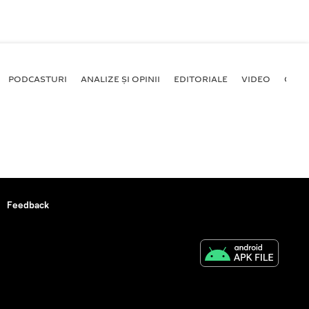
PODCASTURI
ANALIZE ȘI OPINII
EDITORIALE
VIDEO
GALE
Feedback