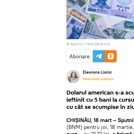
© Sputnik / Yana Zaharova
Abonare
Eleonora Lisnic
Materialele autorului
Dolarul american s-a scu
ieftinit cu 5 bani la curs
cu cât se scumpise în zi
CHIȘINĂU, 18 mart – Sputni
(BNM) pentru joi, 18 martie
euro
– cu 21,12 lei,
o hrivnă