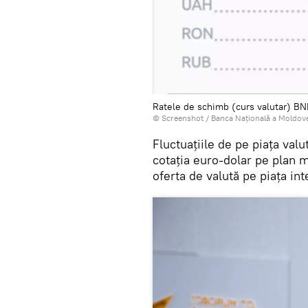
Ratele de schimb (curs valutar) BN
© Screenshot /
Banca Națională a Moldov
Fluctuațiile de pe piața val
cotația euro-dolar pe plan m
oferta de valută pe piața in