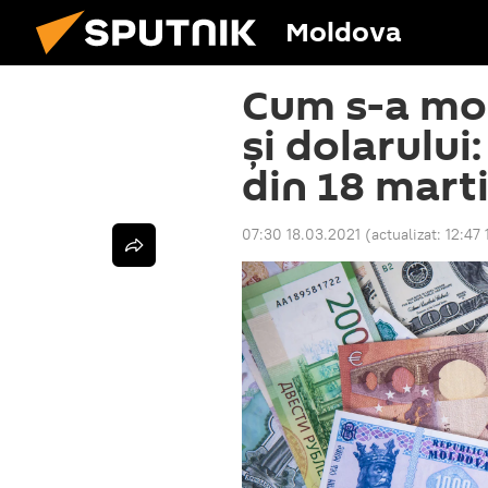
Moldova
Cum s-a mod
și dolarului
din 18 mart
07:30 18.03.2021
(actualizat:
12:47 