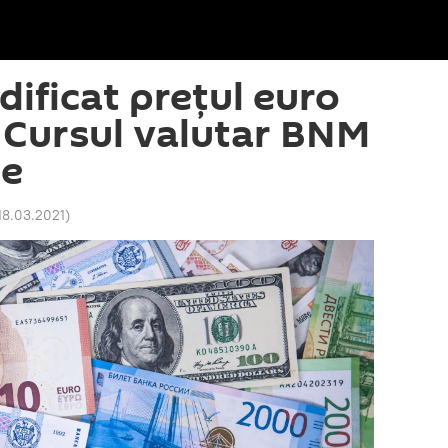
ificat prețul euro
: Cursul valutar BNM
ie
18.03.2021
)