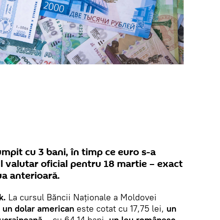
mpit cu 3 bani, în timp ce euro s-a
ul valutar oficial pentru 18 martie – exact
ua anterioară.
k.
La cursul Băncii Naționale a Moldovei
,
un dolar american
este cotat cu 17,75 lei,
un
 ucraineană
– cu 64,14 bani,
un leu românesc
–