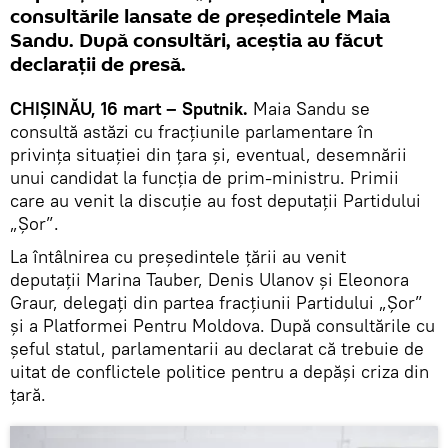
consultările lansate de președintele Maia
Sandu. După consultări, aceștia au făcut
declarații de presă.
CHIȘINĂU, 16 mart – Sputnik.
Maia Sandu se
consultă astăzi cu fracțiunile parlamentare în
privința situației din țara și, eventual, desemnării
unui candidat la funcția de prim-ministru. Primii
care au venit la discuție au fost deputații Partidului
„Șor”.
La întâlnirea cu președintele țării au venit
deputații Marina Tauber, Denis Ulanov și Eleonora
Graur, delegați din partea fracțiunii Partidului „Șor”
și a Platformei Pentru Moldova. După consultările cu
șeful statul, parlamentarii au declarat că trebuie de
uitat de conflictele politice pentru a depăși criza din
țară.