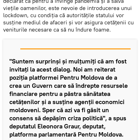
declarat că pentru a învinge pandemia și a salva
viețile oamenilor, este nevoie de introducerea unui
lockdown, cu condiția că autoritățile statului vor
susține mediul de afaceri și vor asigura cetățenii cu
veniturile necesare ca să nu îndure foame.
"Suntem surprinși și mulțumiți că am fost
invitați la acest dialog. Noi am reiterat
poziția platformei Pentru Moldova de a
crea un Guvern care să îndrepte resursele
financiare pentru a păstra sănătatea
cetățenilor și a susține agenții economici
moldoveni. Sper că azi va fi găsit un
consens să depășim criza politică", a spus
deputatul Eleonora Graur, deputat,
platforma parlamentară Pentru Moldova.