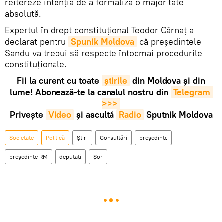
reitereze intenția de a formaliza o majoritate
absolută.
Expertul în drept constituțional Teodor Cârnaț a
declarat pentru
Spunik Moldova
că președintele
Sandu va trebui să respecte întocmai procedurile
constituționale.
Fii la curent cu toate
știrile
din Moldova și din
lume! Abonează-te la canalul nostru din
Telegram 
>>>
Privește
Video
și ascultă
Radio
Sputnik Moldova
Societate
Politică
Știri
Consultări
președinte
președinte RM
deputați
Șor