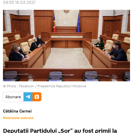
09:55 16.03.2021
© Photo :
Facebook / Președinția Republicii Moldova
Abonare
Cătălina Cernei
Materialele autorului
Deputații Partidului „Șor” au fost primii la