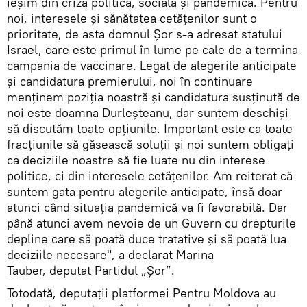
ieșim din criza politică, socială și pandemică. Pentru
noi, interesele și sănătatea cetățenilor sunt o
prioritate, de asta domnul Șor s-a adresat statului
Israel, care este primul în lume pe cale de a termina
campania de vaccinare. Legat de alegerile anticipate
și candidatura premierului, noi în continuare
menținem poziția noastră și candidatura susținută de
noi este doamna Durleșteanu, dar suntem deschiși
să discutăm toate opțiunile. Important este ca toate
fracțiunile să găsească soluții și noi suntem obligați
ca deciziile noastre să fie luate nu din interese
politice, ci din interesele cetățenilor. Am reiterat că
suntem gata pentru alegerile anticipate, însă doar
atunci când situația pandemică va fi favorabilă. Dar
până atunci avem nevoie de un Guvern cu drepturile
depline care să poată duce tratative și să poată lua
deciziile necesare", a declarat Marina
Tauber, deputat Partidul „Șor”.
Totodată, deputații platformei Pentru Moldova au