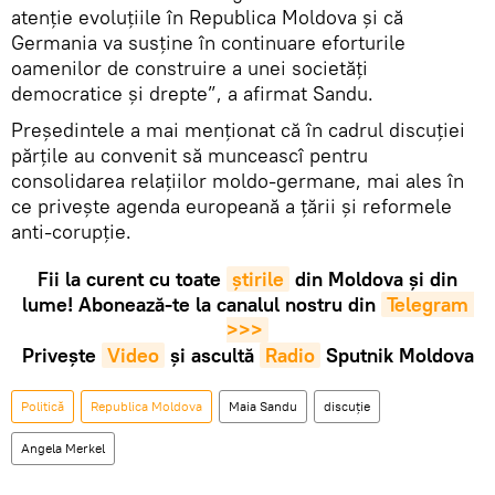
atenție evoluțiile în Republica Moldova și că
Germania va susține în continuare eforturile
oamenilor de construire a unei societăți
democratice și drepte”, a afirmat Sandu.
Președintele a mai menționat că în cadrul discuției
părțile au convenit să munceascî pentru
consolidarea relațiilor moldo-germane, mai ales în
ce privește agenda europeană a țării și reformele
anti-corupție.
Fii la curent cu toate
știrile
din Moldova și din
lume! Abonează-te la canalul nostru din
Telegram 
>>>
Privește
Video
și ascultă
Radio
Sputnik Moldova
Politică
Republica Moldova
Maia Sandu
discuție
Angela Merkel