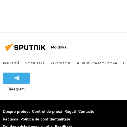
Moldova
POLITICĂ
SOCIETATE
ECONOMIE
REPUBLICA MOLDOVA
R
Telegram
Despre proiect
Centrul de presă
Reguli
Contacte
Reclamă
Politica de confidențialitate
Politica privind cookie-urile
Feedback