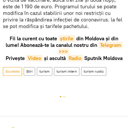
este de 1 190 de euro. Programul turului se poate
modifica în cazul stabilirii unor noi restricții cu
privire la răspândirea infecției de coronavirus. la fel
se pot modifica și tarifele pachetului.
Fii la curent cu toate
știrile
din Moldova și din
lume! Abonează-te la canalul nostru din
Telegram 
>>>
Privește
Video
și ascultă
Radio
Sputnik Moldova
Societate
Știri
turism
turism intern
turism rustic