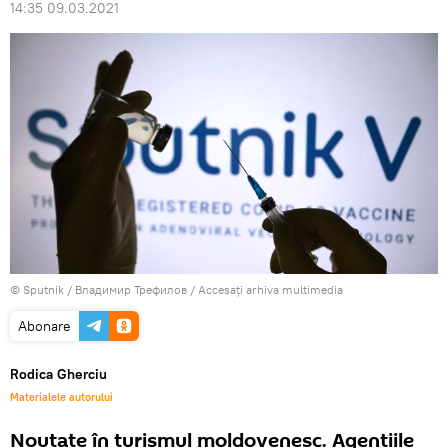
14:35 09.03.2021
© Sputnik / Владимир Трефилов
/
Accesați arhiva multimedia
Abonare
Rodica Gherciu
Materialele autorului
Noutate în turismul moldovenesc. Agențiile