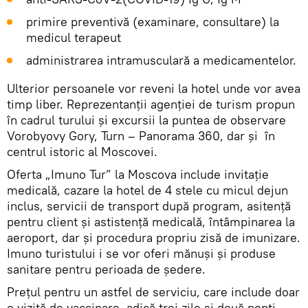
primire preventivă (examinare, consultare) la
medicul terapeut
administrarea intramusculară a medicamentelor.
Ulterior persoanele vor reveni la hotel unde vor avea
timp liber. Reprezentanții agenției de turism propun
în cadrul turului și excursii la puntea de observare
Vorobyovy Gory, Turn – Panorama 360, dar și în
centrul istoric al Moscovei.
Oferta „Imuno Tur” la Moscova include invitație
medicală, cazare la hotel de 4 stele cu micul dejun
inclus, servicii de transport după program, asitență
pentru client și astistență medicală, întâmpinarea la
aeroport, dar și procedura propriu zisă de imunizare.
Imuno turistului i se vor oferi mănuși și produse
sanitare pentru perioada de ședere.
Prețul pentru un astfel de serviciu, care include doar
o vizită de vaccinare, adică trei zile și două nopți,