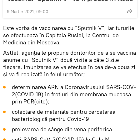
9 Martie 2021, 09:00
Este vorba de vaccinarea cu ”Sputnik V”, iar tururile
se efectuează în Capitala Rusiei, la Centrul de
Medicină din Moscova.
Astfel, agenția le propune doritorilor de a se vaccina
anume cu ”Sputnik V” două vizite a câte 3 zile
fiecare. Imunizarea se va efectua în cea de-a doua zi
și va fi realizată în felul următor;
determinarea ARN a Coronavirusului SARS-COV-
2(COVID-19) în frotiuri din membrana mucoasă
prin PCR(cito);
colectare de materiale pentru cercetarea
bacteriologică pentru Covid-19
prelevarea de sânge din vena periferică
anti-SARS-CoV-2(COVID-19) Ig G, Ig M