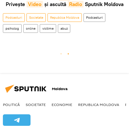
Privește
Video
și ascultă
Radio
Sputnik Moldova
Podcasturi
Societate
Republica Moldova
Podcasturi
psiholog
online
victime
abuz
Moldova
POLITICĂ
SOCIETATE
ECONOMIE
REPUBLICA MOLDOVA
R