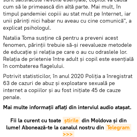
cum să le primească din altă parte. Mai mult, în
timpul pandemiei copiii au stat mult pe Internet, iar
unii părinți nici habar nu aveau cu cine comunică", a
explicat psihologul.
Natalia Toma susține că pentru a preveni acest
fenomen, părinții trebuie să-și reevalueze metodele
de educație și relația pe care o au cu odraslele lor.
Relația de prietenie între adult și copil este esențială
în combaterea flagelului.
Potrivit statisticilor, în anul 2020 Poliția a înregistrat
63 de cazuri de abuz și exploatare sexuală pe
internet a copiilor și au fost inițiate 45 de cauze
penale.
Mai multe informații aflați din interviul audio atașat.
Fii la curent cu toate
știrile
din Moldova și din
lume! Abonează-te la canalul nostru din
Telegram 
>>>