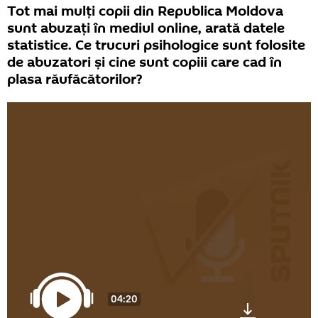
Tot mai mulți copii din Republica Moldova
sunt abuzați în mediul online, arată datele
statistice. Ce trucuri psihologice sunt folosite
de abuzatori și cine sunt copiii care cad în
plasa răufăcătorilor?
04:20