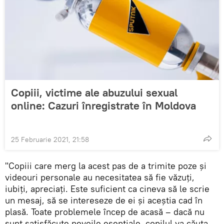
Copiii, victime ale abuzului sexual
online: Cazuri înregistrate în Moldova
25 Februarie 2021, 21:58
"Copiii care merg la acest pas de a trimite poze și
videouri personale au necesitatea să fie văzuți,
iubiți, apreciați. Este suficient ca cineva să le scrie
un mesaj, să se intereseze de ei și aceștia cad în
plasă. Toate problemele încep de acasă – dacă nu
sunt satisfăcute nevoile esențiale, copilul va căuta