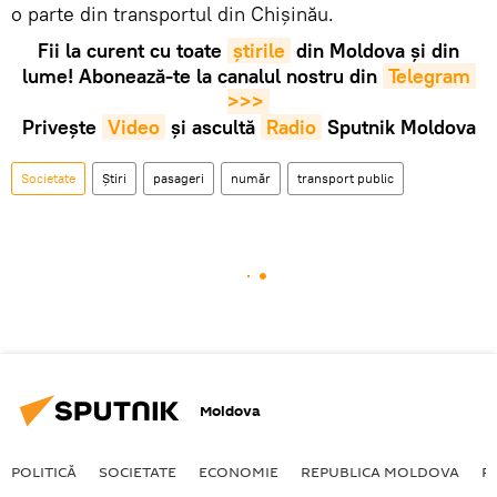
o parte din transportul din Chișinău.
Fii la curent cu toate
știrile
din Moldova și din
lume! Abonează-te la canalul nostru din
Telegram 
>>>
Privește
Video
și ascultă
Radio
Sputnik Moldova
Societate
Știri
pasageri
număr
transport public
Moldova
POLITICĂ
SOCIETATE
ECONOMIE
REPUBLICA MOLDOVA
R