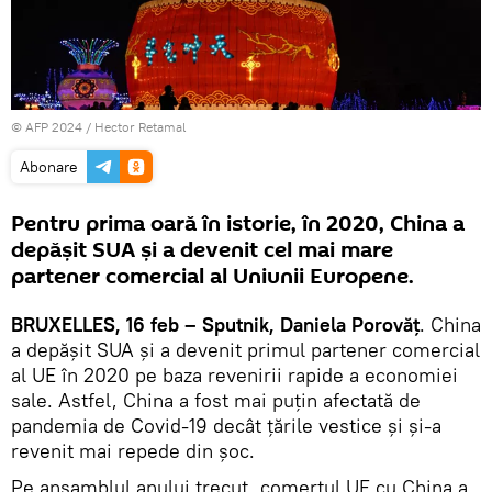
© AFP 2024 / Hector Retamal
Abonare
Pentru prima oară în istorie, în 2020, China a
depășit SUA și a devenit cel mai mare
partener comercial al Uniunii Europene.
BRUXELLES, 16 feb – Sputnik, Daniela Porovăț
. China
a depășit SUA și a devenit primul partener comercial
al UE în 2020 pe baza revenirii rapide a economiei
sale. Astfel, China a fost mai puțin afectată de
pandemia de Covid-19 decât țările vestice și și-a
revenit mai repede din șoc.
Pe ansamblul anului trecut, comerțul UE cu China a