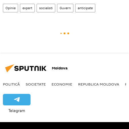
Opinie
expert
socialisti
Guvern
anticipate
Moldova
POLITICĂ
SOCIETATE
ECONOMIE
REPUBLICA MOLDOVA
R
Telegram