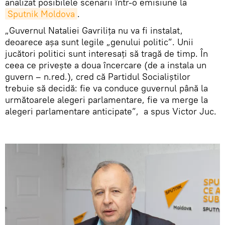
analizat posibilele scenarii într-o emisiune la
Sputnik Moldova
.
„Guvernul Nataliei Gavrilița nu va fi instalat,
deoarece așa sunt legile „genului politic”. Unii
jucători politici sunt interesați să tragă de timp. În
ceea ce privește a doua încercare (de a instala un
guvern – n.red.), cred că Partidul Socialiștilor
trebuie să decidă: fie va conduce guvernul până la
următoarele alegeri parlamentare, fie va merge la
alegeri parlamentare anticipate”, a spus Victor Juc.