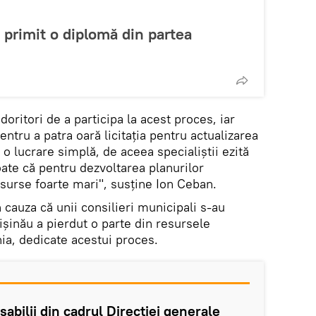
 primit o diplomă din partea
doritori de a participa la acest proces, iar
pentru a patra oară licitaţia pentru actualizarea
o lucrare simplă, de aceea specialiștii ezită
 toate că pentru dezvoltarea planurilor
esurse foarte mari", susține Ion Ceban.
 cauza că unii consilieri municipali s-au
ișinău a pierdut o parte din resursele
ia, dedicate acestui proces.
abilii din cadrul Direcţiei generale