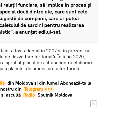
 relaţii funciare, să implice în proces şi
 special două dintre ele, care sunt cele
 sugestii de companii, care ar putea
caietului de sarcini pentru realizarea
stic", a anunțat edilul-șef.
talei a fost adoptat în 2007 și în prezent nu
e de dezvoltare teritorială. În iulie 2020,
u a aprobat planul de acțiuni pentru elaborare
și a planului de amenajare a teritoriului
ile
din Moldova și din lume! Abonează-te la
 nostru din
Telegram >>>
și ascultă
Radio
Sputnik Moldova