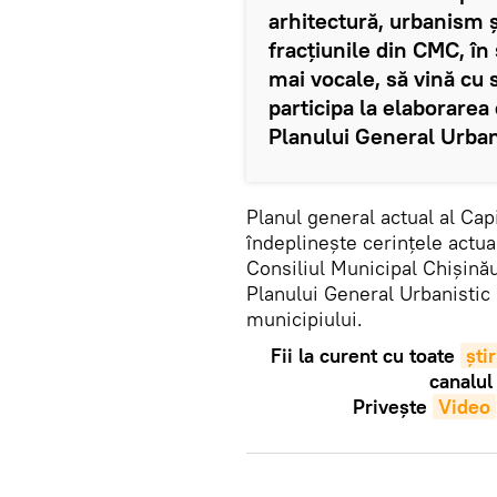
arhitectură, urbanism şi
fracțiunile din CMC, în
mai vocale, să vină cu
participa la elaborarea 
Planului General Urbani
Planul general actual al Capi
îndeplinește cerințele actual
Consiliul Municipal Chișină
Planului General Urbanistic 
municipiului.
Fii la curent cu toate
știr
canalul
Privește
Video