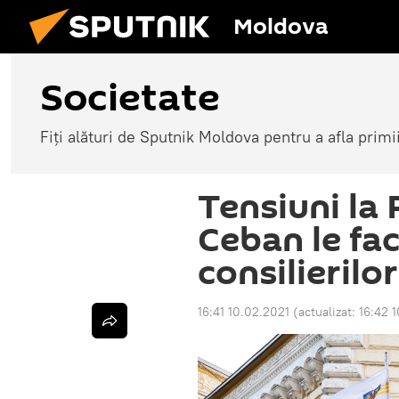
Moldova
Societate
Fiți alături de Sputnik Moldova pentru a afla primi
Tensiuni la 
Ceban le fa
consilierilo
16:41 10.02.2021
(actualizat:
16:42 