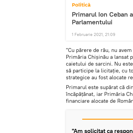
Politică
Primarul Ion Ceban a
Parlamentului
1 Februarie 2021, 21:09
"Cu părere de rău, nu avem 
Primăria Chişinău a lansat 
caietului de sarcini. Nu este 
să participe la licitație, cu
strategice au fost alocate r
Primarul este supărat că din
încăpățânat, iar Primăria Ch
financiare alocate de Român
"Am solicitat ca respons