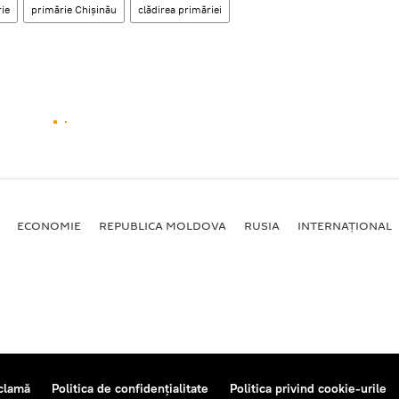
ie
primărie Chişinău
clădirea primăriei
ECONOMIE
REPUBLICA MOLDOVA
RUSIA
INTERNAȚIONAL
clamă
Politica de confidențialitate
Politica privind cookie-urile