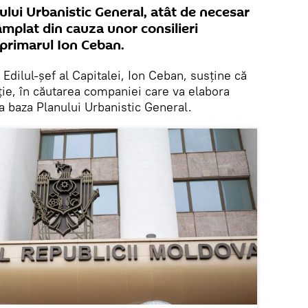
lui Urbanistic General, atât de necesar
âmplat din cauza unor consilieri
 primarul Ion Ceban.
.
Edilul-șef al Capitalei, Ion Ceban, susține că
tație, în căutarea companiei care va elabora
 la baza Planului Urbanistic General.