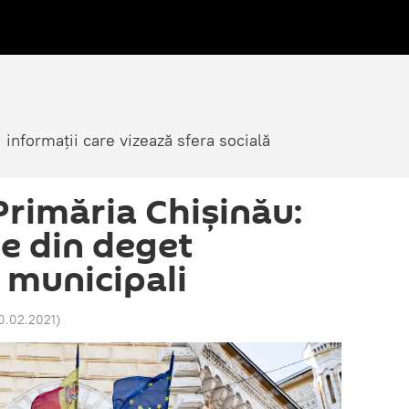
i informații care vizează sfera socială
Primăria Chișinău:
ce din deget
r municipali
10.02.2021
)