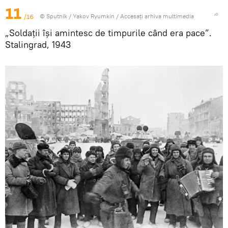
11
/16
© Sputnik / Yakov Ryumkin
/
Accesați arhiva multimedia
„Soldații își amintesc de timpurile când era pace”.
Stalingrad, 1943