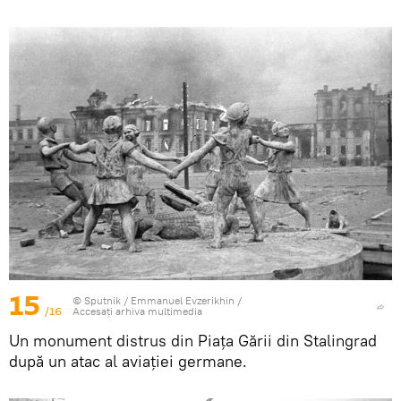
15
© Sputnik / Emmanuel Evzerikhin
/
/16
Accesați arhiva multimedia
Un monument distrus din Piața Gării din Stalingrad
după un atac al aviației germane.