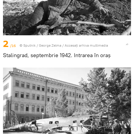
2
/16
© Sputnik / George Zelma
/
Accesați arhiva multimedia
Stalingrad, septembrie 1942. Intrarea în oraș