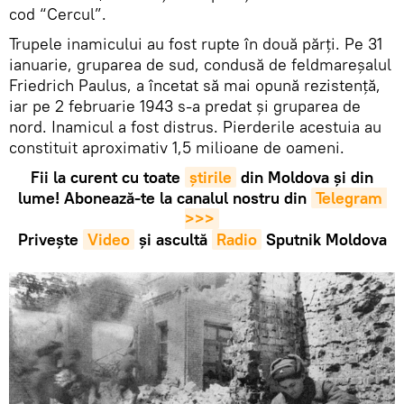
cod “Cercul”.
Trupele inamicului au fost rupte în două părți. Pe 31
ianuarie, gruparea de sud, condusă de feldmareșalul
Friedrich Paulus, a încetat să mai opună rezistență,
iar pe 2 februarie 1943 s-a predat și gruparea de
nord. Inamicul a fost distrus. Pierderile acestuia au
constituit aproximativ 1,5 milioane de oameni.
Fii la curent cu toate
știrile
din Moldova și din
lume! Abonează-te la canalul nostru din
Telegram 
>>>
Privește
Video
și ascultă
Radio
Sputnik Moldova