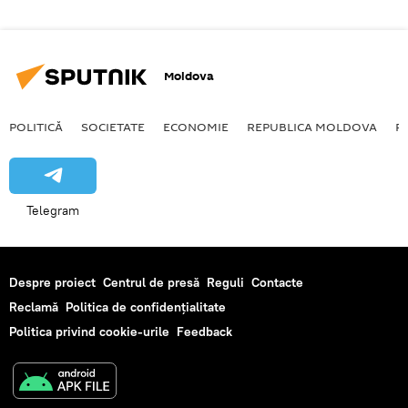
Moldova
POLITICĂ
SOCIETATE
ECONOMIE
REPUBLICA MOLDOVA
R
Telegram
Despre proiect
Centrul de presă
Reguli
Contacte
Reclamă
Politica de confidențialitate
Politica privind cookie-urile
Feedback