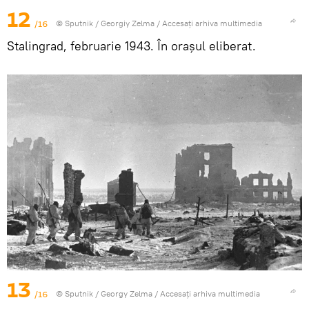
12
/16
© Sputnik / Georgiy Zelma
/
Accesați arhiva multimedia
Stalingrad, februarie 1943. În orașul eliberat.
13
/16
© Sputnik / Georgy Zelma
/
Accesați arhiva multimedia