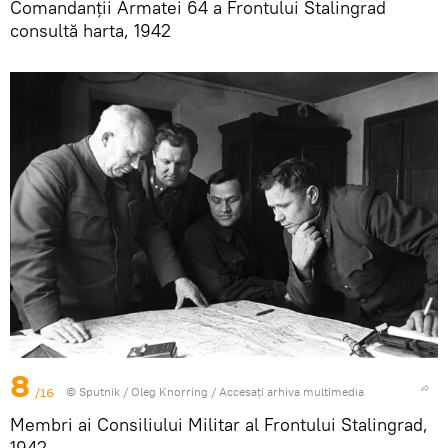
Comandanții Armatei 64 a Frontului Stalingrad
consultă harta, 1942
8
/16
© Sputnik / Oleg Knorring
/
Accesați arhiva multimedia
Membri ai Consiliului Militar al Frontului Stalingrad,
1942