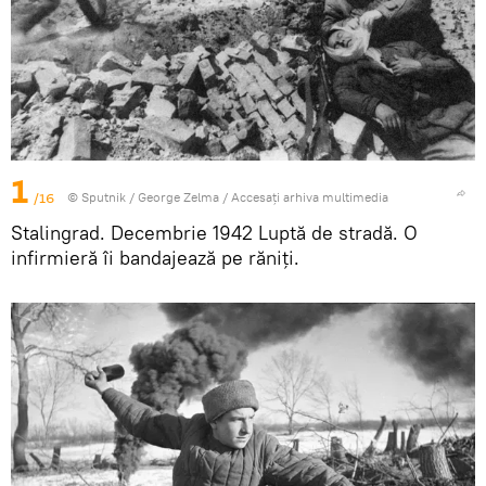
1
/16
© Sputnik / George Zelma
/
Accesați arhiva multimedia
Stalingrad. Decembrie 1942 Luptă de stradă. O
infirmieră îi bandajează pe răniți.