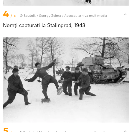
4
/16
© Sputnik / Georgy Zelma
/
Accesați arhiva multimedia
Nemți capturați la Stalingrad, 1943
5