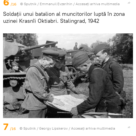
6
/16
© Sputnik / Emmanuil Evzerihin
/
Accesați arhiva multimedia
Soldații unui batalion al muncitorilor luptă în zona
uzinei Krasnîi Oktiabri. Stalingrad, 1942
7
/16
© Sputnik / Georgy Lipskerov
/
Accesați arhiva multimedia