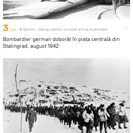
3
/16
© Sputnik / Georgy Zelma
/
Accesați arhiva multimedia
Bombardier german doborât în ​​piața centrală din
Stalingrad, august 1942