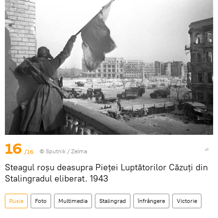
16
/16
© Sputnik / Zelma
Steagul roșu deasupra Pieței Luptătorilor Căzuți din
Stalingradul eliberat. 1943
Rusia
Foto
Multimedia
Stalingrad
înfrângere
Victorie