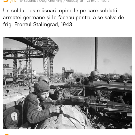
/16
© Sputnik / Oleg Knorring
/
Accesați arhiva multimedia
Un soldat rus măsoară opincile pe care soldații
armatei germane și le făceau pentru a se salva de
frig. Frontul Stalingrad, 1943