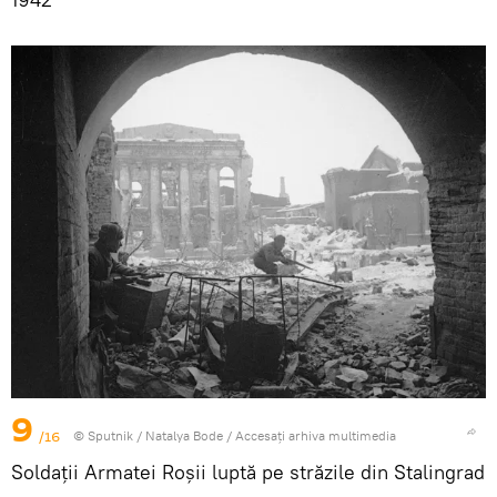
9
/16
© Sputnik / Natalya Bode
/
Accesați arhiva multimedia
Soldații Armatei Roșii luptă pe străzile din Stalingrad