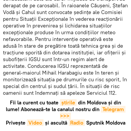
derapat de pe carosabil. În raioanele Căușeni, Ștefan
Vodă și Cahul sunt convocate ședințe ale Comisiei
pentru Situații Excepționale în vederea reacționării
operative în prevenirea și lichidarea situațiilor
excepționale produse în urma condițiilor meteo
nefavorabile. Pentru intervenție operativă este
adusă în stare de pregătire toată tehnica grea și de
tracțiune sporită din dotarea instituției, iar ofițerii și
subofițerii IGSU sunt într-un regim alert de
activitate. Conducerea IGSU reprezentată de
general-maiorul Mihail Harabagiu este în teren și
monitorizează situația pe drumurile cu risc sporit, în
special din centrul și sudul țării. În situații de risc
oamenii sunt îndemnați să apeleze Serviciul 112.
Fii la curent cu toate
știrile
din Moldova și din
lume! Abonează-te la canalul nostru din
Telegram 
>>>
Privește
Video
și ascultă
Radio
Sputnik Moldova