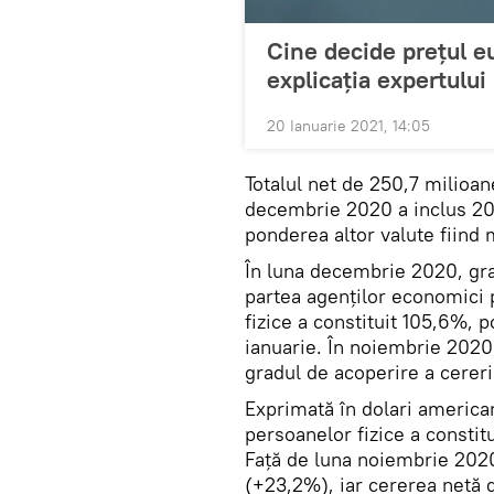
Cine decide prețul eu
explicația expertului
20 Ianuarie 2021, 14:05
Totalul net de 250,7 milioan
decembrie 2020 a inclus 201
ponderea altor valute fiind 
În luna decembrie 2020, gra
partea agenților economici p
fizice a constituit 105,6%, p
ianuarie. În noiembrie 2020,
gradul de acoperire a cereri
Exprimată în dolari american
persoanelor fizice a consti
Față de luna noiembrie 2020
(+23,2%), iar cererea netă d