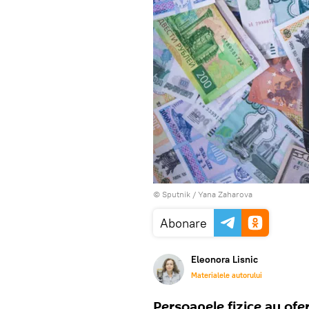
© Sputnik / Yana Zaharova
Abonare
Eleonora Lisnic
Materialele autorului
Persoanele fizice au ofe