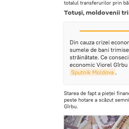
totalul transferurilor prin bă
Totuși, moldovenii tr
Din cauza crizei econo
sumele de bani trimise
străinătate. Ce consec
economic Viorel Gîrbu 
Sputnik Moldova
.
Starea de fapt a pieței fina
peste hotare a scăzut semni
Gîrbu.