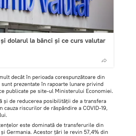
i dolarul la bănci și ce curs valutar
ult decât în ​​perioada corespunzătoare din
l sunt prezentate în rapoarte lunare privind
e publicate pe site-ul Ministerului Economiei.
 și de reducerea posibilității de a transfera
in cauza riscurilor de răspândire a COVID-19,
lui.
tențelor este dominată de transferurile din
ă și Germania. Acestor țări le revin 57,4% din