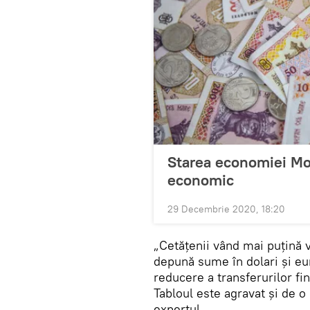
Starea economiei Mol
economic
29 Decembrie 2020, 18:20
„Cetățenii vând mai puțină 
depună sume în dolari și eur
reducere a transferurilor fi
Tabloul este agravat și de o 
expertul.