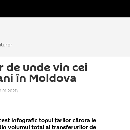
uturor
r de unde vin cei
ani în Moldova
6.01.2021
)
est Infografic topul țărilor cărora le
n volumul total al transferurilor de