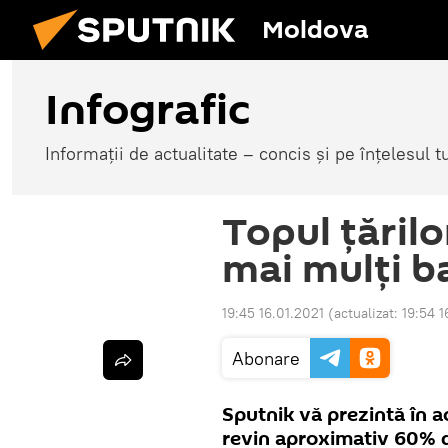
Moldova
Infografic
Informații de actualitate – concis și pe înțelesul t
Topul țărilo
mai mulți b
19:45 16.01.2021
(actualizat:
19:54 1
Abonare
Sputnik vă prezintă în ac
revin aproximativ 60% di