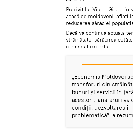
Potrivit lui Viorel Gîrbu, în
acasă de moldovenii aflați l
reducerea sărăciei populație
Dacă va continua actuala ten
străinătate, sărăcirea cetățe
comentat expertul.
„Economia Moldovei se
transferuri din străin
bunuri și servicii în ța
acestor transferuri va 
condiții, dezvoltarea î
problematică”, a rezum