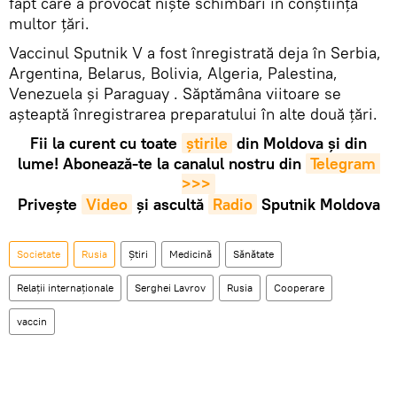
fapt care a provocat niște schimbări în conștiința
multor țări.
Vaccinul Sputnik V a fost înregistrată deja în Serbia,
Argentina, Belarus, Bolivia, Algeria, Palestina,
Venezuela și Paraguay . Săptămâna viitoare se
așteaptă înregistrarea preparatului în alte două țări.
Fii la curent cu toate
știrile
din Moldova și din
lume! Abonează-te la canalul nostru din
Telegram 
>>>
Privește
Video
și ascultă
Radio
Sputnik Moldova
Societate
Rusia
Știri
Medicină
Sănătate
Relații internaționale
Serghei Lavrov
Rusia
Cooperare
vaccin