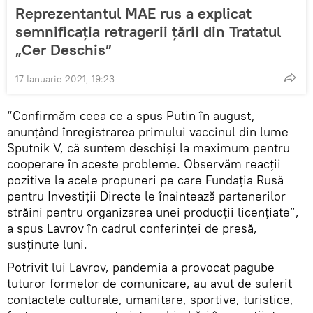
Reprezentantul MAE rus a explicat
semnificația retragerii țării din Tratatul
„Cer Deschis”
17 Ianuarie 2021, 19:23
“Confirmăm ceea ce a spus Putin în august,
anunțând înregistrarea primului vaccinul din lume
Sputnik V, că suntem deschiși la maximum pentru
cooperare în aceste probleme. Observăm reacții
pozitive la acele propuneri pe care Fundația Rusă
pentru Investiții Directe le înaintează partenerilor
străini pentru organizarea unei producții licențiate”,
a spus Lavrov în cadrul conferinței de presă,
susținute luni.
Potrivit lui Lavrov, pandemia a provocat pagube
tuturor formelor de comunicare, au avut de suferit
contactele culturale, umanitare, sportive, turistice,