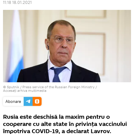
11:18 18.01.2021
© Sputnik / Press service of the Russian Foreign Ministry
/
Accesați arhiva multimedia
Abonare
Rusia este deschisă la maxim pentru o
cooperare cu alte state în privința vaccinului
împotriva COVID-19, a declarat Lavrov.