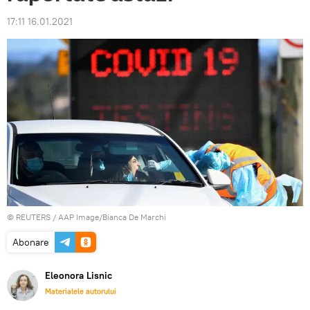
17:11 16.01.2021
©
REUTERS
/ AAP Image/Bianca De Marchi
Abonare
Eleonora Lisnic
Materialele autorului