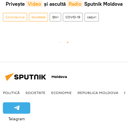
Privește
Video
și ascultă
Radio
Sputnik Moldova
Coronavirus
Societate
Știri
COVID-19
cazuri
Moldova
POLITICĂ
SOCIETATE
ECONOMIE
REPUBLICA MOLDOVA
R
Telegram