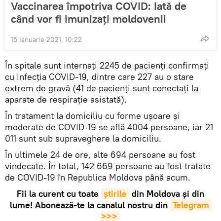
Vaccinarea împotriva COVID: Iată de
când vor fi imunizați moldovenii
15 Ianuarie 2021, 10:22
În spitale sunt internați 2245 de pacienți confirmați
cu infecția COVID-19, dintre care 227 au o stare
extrem de gravă (41 de pacienți sunt conectați la
aparate de respirație asistată).
În tratament la domiciliu cu forme ușoare și
moderate de COVID-19 se află 4004 persoane, iar 21
011 sunt sub supraveghere la domiciliu.
În ultimele 24 de ore, alte 694 persoane au fost
vindecate. În total, 142 669 persoane au fost tratate
de COVID-19 în Republica Moldova până acum.
Fii la curent cu toate
știrile
din Moldova și din
lume! Abonează-te la canalul nostru din
Telegram 
>>>