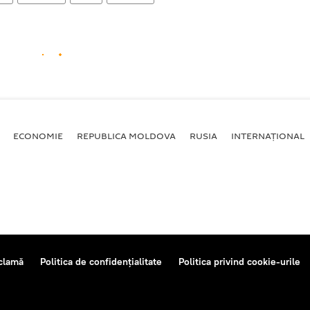
ECONOMIE
REPUBLICA MOLDOVA
RUSIA
INTERNAȚIONAL
clamă
Politica de confidențialitate
Politica privind cookie-urile