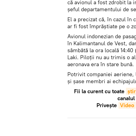
că avionul a fost zdrobit la
șeful departamentului de sec
El a precizat că, în cazul în 
ar fi fost împrăștiate pe o 
Avionul indonezian de pasage
în Kalimantanul de Vest, dar
sâmbătă la ora locală 14:40 
Laki. Piloții nu au trimis o 
aeronava era în stare bună.
Potrivit companiei aeriene,
și șase membri ai echipajulu
Fii la curent cu toate
știr
canalul
Privește
Video