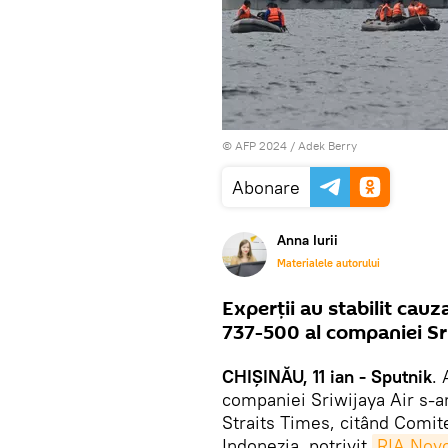
© AFP 2024 / Adek Berry
Abonare
Anna Iurii
Materialele autorului
Experții au stabilit cauz
737-500 al companiei Sri
CHIȘINĂU, 11 ian - Sputnik
.
companiei Sriwijaya Air s-ar 
Straits Times, citând Comite
Indonezia, potrivit
RIA Novo