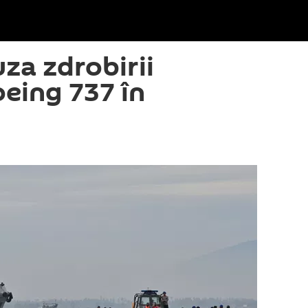
uza zdrobirii
oeing 737 în