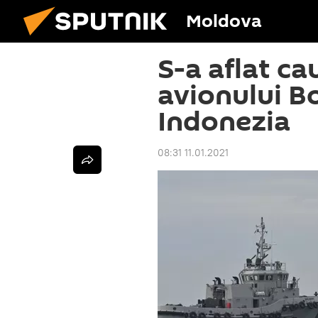
Moldova
S-a aflat ca
avionului B
Indonezia
08:31 11.01.2021