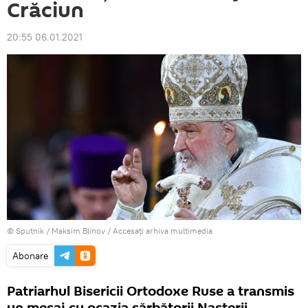
Crăciun
20:55 06.01.2021
© Sputnik / Maksim Blinov
/
Accesați arhiva multimedia
Abonare
Patriarhul Bisericii Ortodoxe Ruse a transmis