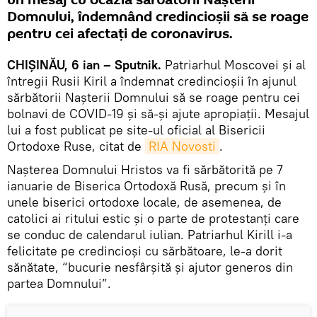
un mesaj cu ocazia sărbătorii Nașterii
Domnului, îndemnând credincioșii să se roage
pentru cei afectați de coronavirus.
CHIȘINĂU, 6 ian – Sputnik.
Patriarhul Moscovei și al
întregii Rusii Kiril a îndemnat credincioșii în ajunul
sărbătorii Nașterii Domnului să se roage pentru cei
bolnavi de COVID-19 și să-și ajute apropiații. Mesajul
lui a fost publicat pe site-ul oficial al Bisericii
Ortodoxe Ruse, citat de
RIA Novosti
.
Nașterea Domnului Hristos va fi sărbătorită pe 7
ianuarie de Biserica Ortodoxă Rusă, precum și în
unele biserici ortodoxe locale, de asemenea, de
catolici ai ritului estic și o parte de protestanți care
se conduc de calendarul iulian. Patriarhul Kirill i-a
felicitate pe credincioși cu sărbătoare, le-a dorit
sănătate, “bucurie nesfârșită și ajutor generos din
partea Domnului”.