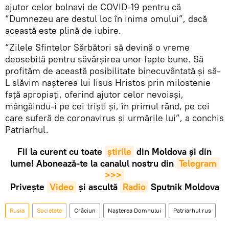
ajutor celor bolnavi de COVID-19 pentru că
“Dumnezeu are destul loc în inima omului”, dacă
această este plină de iubire.
“Zilele Sfintelor Sărbători să devină o vreme
deosebită pentru săvârșirea unor fapte bune. Să
profităm de această posibilitate binecuvântată și să-
L slăvim nașterea lui Iisus Hristos prin milostenie
față apropiați, oferind ajutor celor nevoiași,
mângâindu-i pe cei triști și, în primul rând, pe cei
care suferă de coronavirus și urmările lui”, a conchis
Patriarhul.
Fii la curent cu toate
știrile
din Moldova și din
lume! Abonează-te la canalul nostru din
Telegram 
>>>
Privește
Video
și ascultă
Radio
Sputnik Moldova
Rusia
Societate
Crăciun
Nașterea Domnului
Patriarhul rus