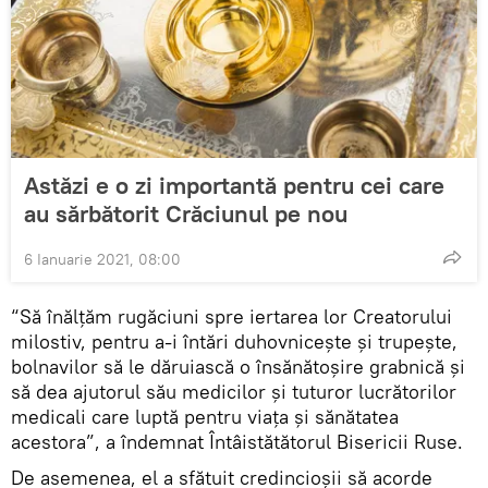
Astăzi e o zi importantă pentru cei care
au sărbătorit Crăciunul pe nou
6 Ianuarie 2021, 08:00
“Să înălțăm rugăciuni spre iertarea lor Creatorului
milostiv, pentru a-i întări duhovnicește și trupește,
bolnavilor să le dăruiască o însănătoșire grabnică și
să dea ajutorul său medicilor și tuturor lucrătorilor
medicali care luptă pentru viața și sănătatea
acestora”, a îndemnat Întâistătătorul Bisericii Ruse.
De asemenea, el a sfătuit credincioșii să acorde