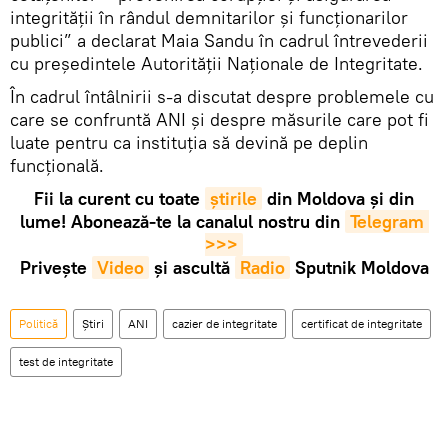
integrității în rândul demnitarilor și funcționarilor
publici” a declarat Maia Sandu în cadrul întrevederii
cu președintele Autorității Naționale de Integritate.
În cadrul întâlnirii s-a discutat despre problemele cu
care se confruntă ANI și despre măsurile care pot fi
luate pentru ca instituția să devină pe deplin
funcțională.
Fii la curent cu toate
știrile
din Moldova și din
lume! Abonează-te la canalul nostru din
Telegram 
>>>
Privește
Video
și ascultă
Radio
Sputnik Moldova
Politică
Știri
ANI
cazier de integritate
certificat de integritate
test de integritate