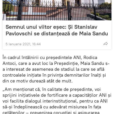
Semnul unui viitor eșec: Și Stanislav
Pavlovschi se distanțează de Maia Sandu
5 Ianuarie 2021, 16:44
În cadrul întâlnirii cu președintele ANI, Rodica
Antoci, care a avut loc la Președinție, Maia Sandu s-
a interesat de asemenea de stadiul la care se află
controalele inițiate în privința demnitarilor înalți și
din ce motiv durează atât de mult.
„Am menționat că, în calitate de președinte, voi
sprijini inițiativele de fortificare a capacităților ANI și
voi facilita dialogul interinstituțional, pentru ca ANI
să-și îndeplinească cu adevărat misiunea în fața
cetățenilor – prevenirea corupției și asigurarea