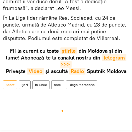
admirat îi vor duce dorul. A fost o dedicație
frumoasă”, a declarat Leo Messi.
În La Liga lider rămâne Real Sociedad, cu 24 de
puncte, urmată de Atletico Madrid, cu 23 de puncte,
dar Atletico are cu două meciuri mai puține
disputate. Podiumul este completat de Villarreal.
Fii la curent cu toate
știrile
din Moldova și din
lume! Abonează-te la canalul nostru din
Telegram 
>>>
Privește
Video
și ascultă
Radio
Sputnik Moldova
Sport
Știri
În lume
meci
Diego Maradona