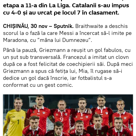
etapa a 11-a din La Liga. Catalanii s-au impus
cu 4-0 și au urcat pe locul 7 în clasament.
CHIȘINĂU, 30 nov – Sputnik.
Braithwaite a deschis
scorul la o fază la care Messi a încercat să-l imite pe
Maradona, cu ”mâna lui Dumnezeu”.
Până la pauză, Griezmann a reușit un gol fabulos, cu
un șut sub transversală. Francezul a imitat un clovn
după ce a fost felicitat de coechipierii săi. După meci
Griezmann a spus că fetița lui, Mia, îl rugase să-i
dedice un gol dacă înscrie, iar fotbalistul s-a
conformat cu un gest comic.