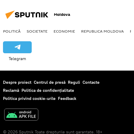
Moldova
POLITICĂ
SOCIETATE
ECONOMIE
REPUBLICA MOLDOVA
R
Telegram
Despre proiect
Centrul de presă
Reguli
Contacte
Reclamă
Politica de confidențialitate
Politica privind cookie-urile
Feedback
© 2026 Sputnik Toate drepturile sunt garantate. 18+