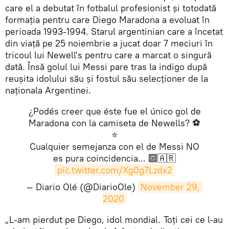
care el a debutat în fotbalul profesionist și totodată
formația pentru care Diego Maradona a evoluat în
perioada 1993-1994. Starul argentinian care a încetat
din viață pe 25 noiembrie a jucat doar 7 meciuri în
tricoul lui Newell's pentru care a marcat o singură
dată. Însă golul lui Messi pare tras la indigo după
reușita idolului său și fostul său selecționer de la
naționala Argentinei.
¿Podés creer que éste fue el único gol de
Maradona con la camiseta de Newells? ⚽️
⭐️
Cualquier semejanza con el de Messi NO
es pura coincidencia... 🔟🇦🇷
pic.twitter.com/Xg0g7Lzdx2
— Diario Olé (@DiarioOle)
November 29, 
2020
​„L-am pierdut pe Diego, idol mondial. Toți cei ce l-au