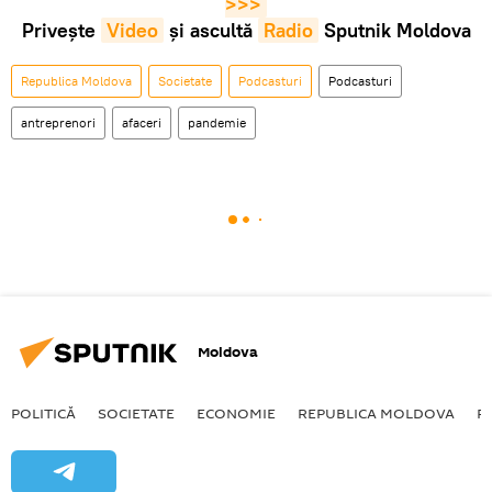
>>>
Privește
Video
și ascultă
Radio
Sputnik Moldova
Republica Moldova
Societate
Podcasturi
Podcasturi
antreprenori
afaceri
pandemie
Moldova
POLITICĂ
SOCIETATE
ECONOMIE
REPUBLICA MOLDOVA
R