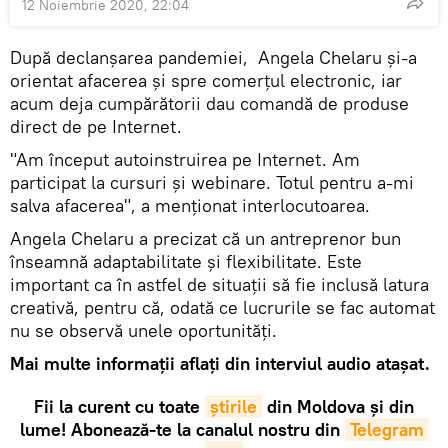
12 Noiembrie 2020, 22:04
După declanșarea pandemiei, Angela Chelaru și-a
orientat afacerea și spre comerțul electronic, iar
acum deja cumpărătorii dau comandă de produse
direct de pe Internet.
"Am început autoinstruirea pe Internet. Am
participat la cursuri și webinare. Totul pentru a-mi
salva afacerea", a menționat interlocutoarea.
Angela Chelaru a precizat că un antreprenor bun
înseamnă adaptabilitate și flexibilitate. Este
important ca în astfel de situații să fie inclusă latura
creativă, pentru că, odată ce lucrurile se fac automat
nu se observă unele oportunități.
Mai multe informații aflați din interviul audio atașat.
Fii la curent cu toate
știrile
din Moldova și din
lume! Abonează-te la canalul nostru din
Telegram 