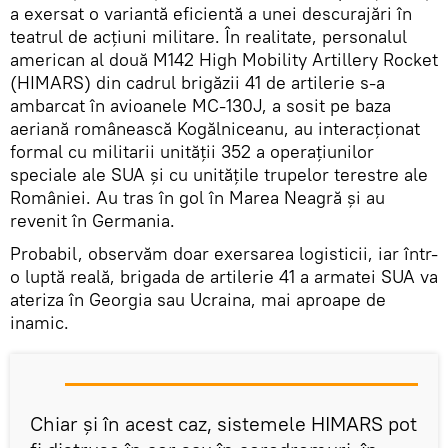
a exersat o variantă eficientă a unei descurajări în
teatrul de acțiuni militare. În realitate, personalul
american al două M142 High Mobility Artillery Rocket
(HIMARS) din cadrul brigăzii 41 de artilerie s-a
ambarcat în avioanele MC-130J, a sosit pe baza
aeriană românească Kogălniceanu, au interacționat
formal cu militarii unității 352 a operațiunilor
speciale ale SUA și cu unitățile trupelor terestre ale
României. Au tras în gol în Marea Neagră și au
revenit în Germania.
Probabil, observăm doar exersarea logisticii, iar într-
o luptă reală, brigada de artilerie 41 a armatei SUA va
ateriza în Georgia sau Ucraina, mai aproape de
inamic.
Chiar și în acest caz, sistemele HIMARS pot