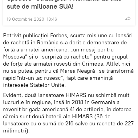
sute de milioane SUA!
19 Octombrie 2020, 18:46
Potrivit publicației Forbes, scurta misiune cu lansări
de rachetă în România s-a dorit o demonstrare de
forță a armatei americane, „un mesaj pentru
Moscova” și o „surpriză cu rachete” pentru grupul
de forțe ale armatei rusești din Crimeea. Altfel nici
nu se putea, pentru că Marea Neagră „se transformă
rapid într-un lac rusesc”, fapt care amenință
interesele Statelor Unite.
Evident, două lansatoare HIMARS nu schimbă mult
lucrurile în regiune, însă în 2018 în Germania a
revenit brigada americană 41 de artilerie, în dotarea
căreia sunt două baterii ale HIMARS (36 de
lansatoare cu o sumă de 216 salve cu rachete de 227
milimetri).