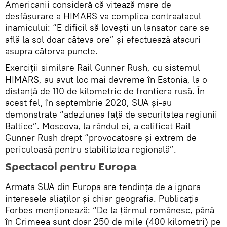
Americanii consideră că vitează mare de
desfășurare a HIMARS va complica contraatacul
inamicului: “E dificil să lovești un lansator care se
află la sol doar câteva ore” și efectuează atacuri
asupra câtorva puncte.
Exerciții similare Rail Gunner Rush, cu sistemul
HIMARS, au avut loc mai devreme în Estonia, la o
distanță de 110 de kilometric de frontiera rusă. În
acest fel, în septembrie 2020, SUA și-au
demonstrate “adeziunea față de securitatea regiunii
Baltice”. Moscova, la rândul ei, a calificat Rail
Gunner Rush drept “provocatoare și extrem de
periculoasă pentru stabilitatea regională”.
Spectacol pentru Europa
Armata SUA din Europa are tendința de a ignora
interesele aliaților și chiar geografia. Publicația
Forbes menționează: “De la țărmul românesc, până
în Crimeea sunt doar 250 de mile (400 kilometri) pe