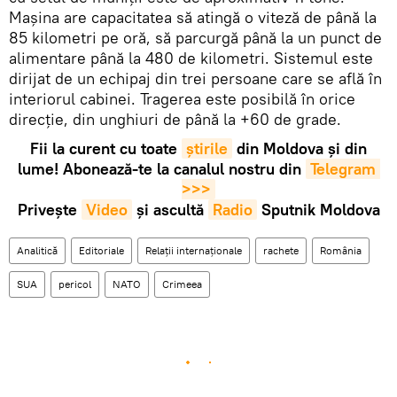
Mașina are capacitatea să atingă o viteză de până la
85 kilometri pe oră, să parcurgă până la un punct de
alimentare până la 480 de kilometri. Sistemul este
dirijat de un echipaj din trei persoane care se află în
interiorul cabinei. Tragerea este posibilă în orice
direcție, din unghiuri de până la +60 de grade.
Fii la curent cu toate
știrile
din Moldova și din
lume! Abonează-te la canalul nostru din
Telegram 
>>>
Privește
Video
și ascultă
Radio
Sputnik Moldova
Analitică
Editoriale
Relații internaționale
rachete
România
SUA
pericol
NATO
Crimeea