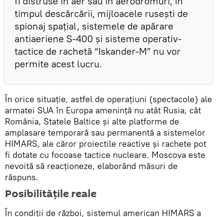
fi distruse în aer sau în aerodromuri, în
timpul descărcării, mijloacele rusești de
spionaj spațial, sistemele de apărare
antiaeriene S-400 și sisteme operativ-
tactice de rachetă “Iskander-M” nu vor
permite acest lucru.
În orice situație, astfel de operațiuni (spectacole) ale
armatei SUA în Europa amenință nu atât Rusia, cât
România, Statele Baltice și alte platforme de
amplasare temporară sau permanentă a sistemelor
HIMARS, ale căror proiectile reactive și rachete pot
fi dotate cu focoase tactice nucleare. Moscova este
nevoită să reacționeze, elaborând măsuri de
răspuns.
Posibilitățile reale
În condiții de război, sistemul american HIMARS a