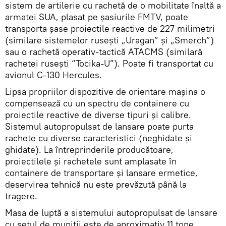
sistem de artilerie cu rachetă de o mobilitate înaltă a
armatei SUA, plasat pe șasiurile FMTV, poate
transporta șase proiectile reactive de 227 milimetri
(similare sistemelor rusești „Uragan” și „Smerch”)
sau o rachetă operativ-tactică ATACMS (similară
rachetei rusești “Tocika-U”). Poate fi transportat cu
avionul C-130 Hercules.
Lipsa propriilor dispozitive de orientare mașina o
compensează cu un spectru de containere cu
proiectile reactive de diverse tipuri și calibre.
Sistemul autopropulsat de lansare poate purta
rachete cu diverse caracteristici (neghidate și
ghidate). La întreprinderile producătoare,
proiectilele și rachetele sunt amplasate în
containere de transportare și lansare ermetice,
deservirea tehnică nu este prevăzută până la
tragere.
Masa de luptă a sistemului autopropulsat de lansare
cu setul de muniții este de aproximativ 11 tone.