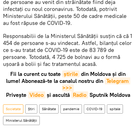
de persoane au venit din străinătate fiind deja
infectați cu noul coronavirus. Totodată, potrivit
Ministerului Sănătății, peste 50 de cadre medicale
au fost răpuse de COVID-19.
Responsabilii de la Ministerul Sănătății susțin că că 1
454 de persoane s-au vindecat. Astfel, bilanțul celor
ce s-au tratat de COVID-19 este de 83 789 de
persoane. Totodată, 4 725 de bolnavi au o formă
ușoară a bolii și fac tratamentul acasă.
Fii la curent cu toate
știrile
din Moldova și din
lume! Abonează-te la canalul nostru din
Telegram 
>>>
Privește
Video
și ascultă
Radio
Sputnik Moldova
Societate
Știri
Sănătate
pandemie
COVID-19
spitale
Ministerul Sănătăţii