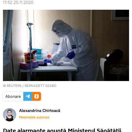
17:52 25.11.2020
©
REUTERS
/ BERNADETT SZABO
Abonare
Alexandrina Chirtoacă
Materialele autorului
Date alarmante anunță Ministerul Sănătății.