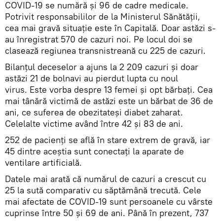
COVID-19 se numără și 96 de cadre medicale.
Potrivit responsabililor de la Ministerul Sănătății,
cea mai gravă situație este în Capitală. Doar astăzi s-
au înregistrat 570 de cazuri noi. Pe locul doi se
clasează regiunea transnistreană cu 225 de cazuri.
Bilanțul deceselor a ajuns la 2 209 cazuri și doar
astăzi 21 de bolnavi au pierdut lupta cu noul
virus. Este vorba despre 13 femei și opt bărbați. Cea
mai tânără victimă de astăzi este un bărbat de 36 de
ani, ce suferea de obezitateși diabet zaharat.
Celelalte victime având între 42 și 83 de ani.
252 de pacienți se află în stare extrem de gravă, iar
45 dintre aceștia sunt conectați la aparate de
ventilare artificială.
Datele mai arată că numărul de cazuri a crescut cu
25 la sută comparativ cu săptămână trecută. Cele
mai afectate de COVID-19 sunt persoanele cu vârste
cuprinse între 50 și 69 de ani. Până în prezent, 737