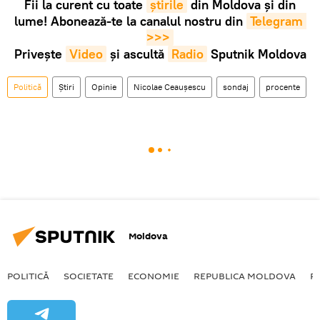
Fii la curent cu toate
știrile
din Moldova și din
lume! Abonează-te la canalul nostru din
Telegram 
>>>
Privește
Video
și ascultă
Radio
Sputnik Moldova
Politică
Știri
Opinie
Nicolae Ceaușescu
sondaj
procente
Moldova
POLITICĂ
SOCIETATE
ECONOMIE
REPUBLICA MOLDOVA
R