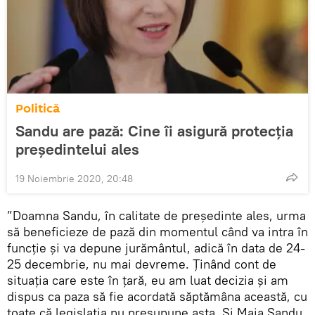
Politică
Sandu are pază: Cine îi asigură protecția
președintelui ales
19 Noiembrie 2020, 20:48
”Doamna Sandu, în calitate de președinte ales, urma
să beneficieze de pază din momentul când va intra în
funcție și va depune jurământul, adică în data de 24-
25 decembrie, nu mai devreme. Ținând cont de
situația care este în țară, eu am luat decizia și am
dispus ca paza să fie acordată săptămâna această, cu
toate că legislația nu presupune asta. Și Maia Sandu,