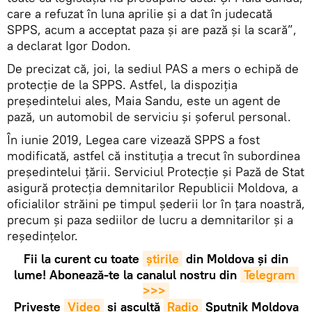
care a refuzat în luna aprilie și a dat în judecată
SPPS, acum a acceptat paza și are pază și la scară”,
a declarat Igor Dodon.
De precizat că, joi, la sediul PAS a mers o echipă de
protecție de la SPPS. Astfel, la dispoziția
președintelui ales, Maia Sandu, este un agent de
pază, un automobil de serviciu și șoferul personal.
În iunie 2019, Legea care vizează SPPS a fost
modificată, astfel că instituția a trecut în subordinea
președintelui țării. Serviciul Protecție și Pază de Stat
asigură protecţia demnitarilor Republicii Moldova, a
oficialilor străini pe timpul şederii lor în țara noastră,
precum şi paza sediilor de lucru a demnitarilor şi a
reşedinţelor.
Fii la curent cu toate
știrile
din Moldova și din
lume! Abonează-te la canalul nostru din
Telegram 
>>>
Privește
Video
și ascultă
Radio
Sputnik Moldova