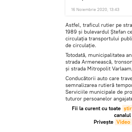
16 Noiembrie 2020, 13:43
Astfel, traficul rutier pe st
1989 și bulevardul Ștefan cel
circulația transportului publ
de circulație.
Totodată, municipalitatea an
strada Armenească, tronsonu
și strada Mitropolit Varlaam
Conducătorii auto care trav
semnalizarea rutieră tempor
Serviciile municipale de prof
tuturor persoanelor angajate 
Fii la curent cu toate
știr
canalul
Privește
Video