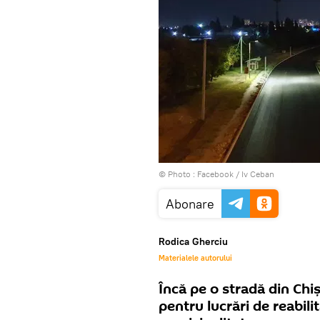
© Photo :
Facebook / Iv Ceban
Abonare
Rodica Gherciu
Materialele autorului
Încă pe o stradă din Chiși
pentru lucrări de reabil