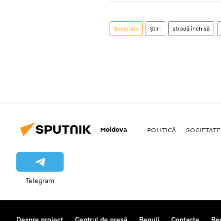
Societate
Știri
stradă închisă
Moldova
POLITICĂ
SOCIETATE
Telegram
Despre proiect
Centrul de presă
Reguli
Contacte
Re