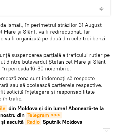
rada Ismail, în perimetrul străzilor 31 August
 Mare și Sfânt, va fi redirecționat. Iar
ic va fi organizată pe două din cele trei benzi
unță suspendarea parțială a traficului rutier pe
l dintre bulevardul Ștefan cel Mare și Sfânt
, în perioada 16-30 noiembrie.
ersează zona sunt îndemnați să respecte
ară sau să ocolească cartierele respective.
il solicită înțelegere și responsabilitate
în trafic.
ile
din Moldova și din lume! Abonează-te la
 nostru din
Telegram >>>
și ascultă
Radio
Sputnik Moldova