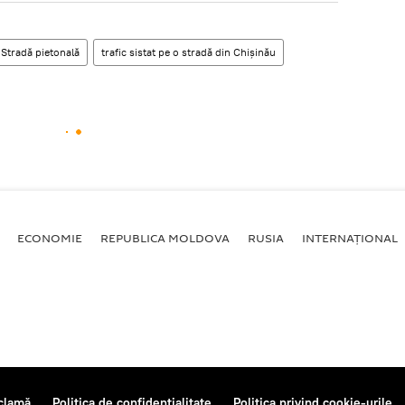
Stradă pietonală
trafic sistat pe o stradă din Chișinău
ECONOMIE
REPUBLICA MOLDOVA
RUSIA
INTERNAȚIONAL
clamă
Politica de confidențialitate
Politica privind cookie-urile