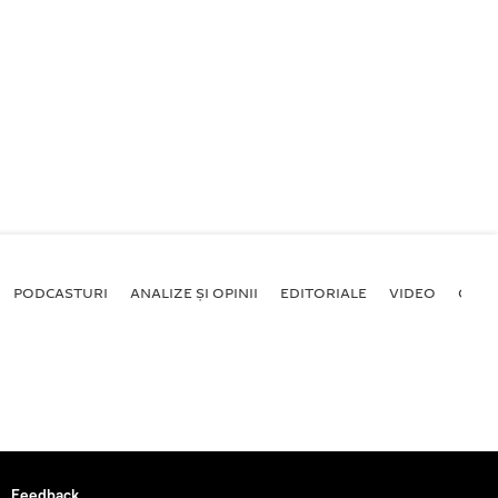
PODCASTURI
ANALIZE ȘI OPINII
EDITORIALE
VIDEO
GALE
Feedback