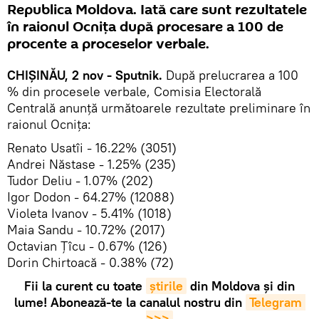
Republica Moldova. Iată care sunt rezultatele
în raionul Ocnița după procesare a 100 de
procente a proceselor verbale.
CHIȘINĂU, 2 nov - Sputnik.
După prelucrarea a 100
% din procesele verbale, Comisia Electorală
Centrală anunță următoarele rezultate preliminare în
raionul Ocnița
:
Renato Usatîi - 16.22% (3051)
Andrei Năstase - 1.25% (235)
Tudor Deliu - 1.07% (202)
Igor Dodon - 64.27% (12088)
Violeta Ivanov - 5.41% (1018)
Maia Sandu - 10.72% (2017)
Octavian Țîcu - 0.67% (126)
Dorin Chirtoacă - 0.38% (72)
Fii la curent cu toate
știrile
din Moldova și din
lume! Abonează-te la canalul nostru din
Telegram 
>>>