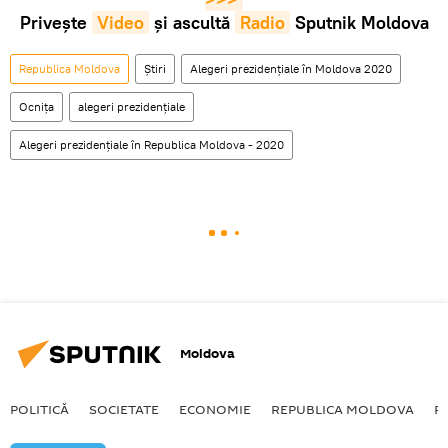
Privește
Video
și ascultă
Radio
Sputnik Moldova
Republica Moldova
Știri
Alegeri prezidențiale în Moldova 2020
Ocnița
alegeri prezidențiale
Alegeri prezidenţiale în Republica Moldova - 2020
Moldova
POLITICĂ
SOCIETATE
ECONOMIE
REPUBLICA MOLDOVA
R