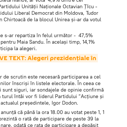
Partidului Unității Naționale Octavian Țîcu -
tidului Liberal Democrat din Moldova, Tudor
n Chirtoacă de la blocul Unirea și-ar da votul
ile s-ar repartiza în felul următor - 47,5%
pentru Maia Sandu. În același timp, 14,1%
icipa la alegeri.
LIVE TEXT: Alegeri prezidențiale în 
r de scrutin este necesară participarea a cel
ilor înscriși în listele electorale. În ceea ce
ii sunt siguri, iar sondajele de opinie confirmă
 turul întâi vor fi liderul Partidului ”Acțiune și
 actualul președintele, Igor Dodon.
anunță că până la ora 18.00 au votat peste 1, 1
prezintă o rată de participare de peste 39 la
inare, odată ce rata de participare a depășit