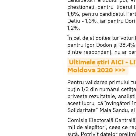
chestionați, pentru liderul 
1,6%, pentru candidatul Par
Deliu - 1,3%, iar pentru Dori
1,2%.
În cel de al doilea tur votur
pentru Igor Dodon și 38,4% 
dintre respondenți nu ar part
Ultimele știri AICI - 
Moldova 2020 >>> 
Pentru validarea primului tu
puțin 1/3 din numărul cetățen
privește rezultatele, analișt
acest lucru, că învingători în
Solidaritate” Maia Sandu, și
Comisia Electorală Centrală 
mil de alegători, ceea ce re
sută. Potrivit datelor prelim