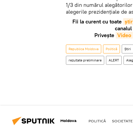
1/3 din numărul alegătorilor
alegerile prezidențiale de as
Fii la curent cu toate
știr
canalul
Privește
Video
Republica Moldova
Politică
Știri
rezultate preliminare
ALERT
Aleg
Moldova
POLITICĂ
SOCIETATE