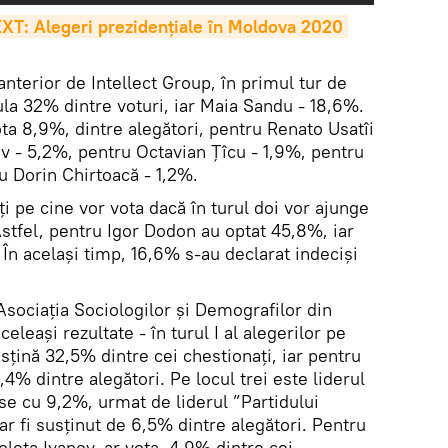
TEXT: Alegeri prezidențiale în Moldova 2020 
 anterior de Intellect Group, în primul tur de
la 32% dintre voturi, iar Maia Sandu - 18,6%.
ta 8,9%, dintre alegători, pentru Renato Usatîi
ov - 5,2%, pentru Octavian Țîcu - 1,9%, pentru
ru Dorin Chirtoacă - 1,2%.
i pe cine vor vota dacă în turul doi vor ajunge
stfel, pentru Igor Dodon au optat 45,8%, iar
În același timp, 16,6% s-au declarat indeciși
Asociația Sociologilor și Demografilor din
leași rezultate - în turul I al alegerilor pe
sțină 32,5% dintre cei chestionați, iar pentru
4% dintre alegători. Pe locul trei este liderul
e cu 9,2%, urmat de liderul ”Partidului
ar fi susținut de 6,5% dintre alegători. Pentru
ioleta Ivanov, ar vota 4,9% dintre cei