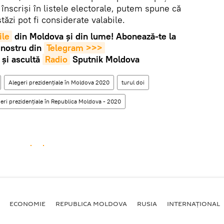
 înscriși în listele electorale, putem spune că
tăzi pot fi considerate valabile.
ile
din Moldova și din lume! Abonează-te la
 nostru din
Telegram >>>
și ascultă
Radio
Sputnik Moldova
Alegeri prezidențiale în Moldova 2020
turul doi
eri prezidenţiale în Republica Moldova - 2020
ECONOMIE
REPUBLICA MOLDOVA
RUSIA
INTERNAȚIONAL