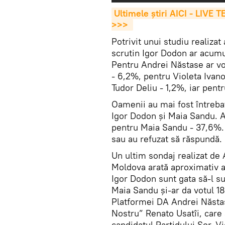
Ultimele știri AICI - LIVE 
>>>
Potrivit unui studiu realizat
scrutin Igor Dodon ar acumu
Pentru Andrei Năstase ar vo
- 6,2%, pentru Violeta Ivan
Tudor Deliu - 1,2%, iar pent
Oamenii au mai fost întrebaț
Igor Dodon și Maia Sandu. A
pentru Maia Sandu - 37,6%. 
sau au refuzat să răspundă.
Un ultim sondaj realizat de 
Moldova arată aproximativ ace
Igor Dodon sunt gata să-l su
Maia Sandu și-ar da votul 18,
Platformei DA Andrei Năstas
Nostru” Renato Usatîi, care 
candidatul Partidului Șor, V