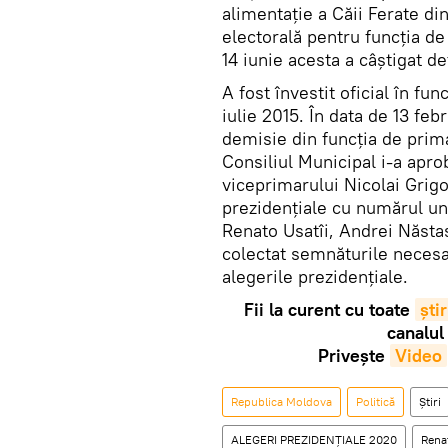
alimentație a Căii Ferate di
electorală pentru funcția de 
14 iunie acesta a câștigat d
A fost învestit oficial în fun
iulie 2015. În data de 13 fe
demisie din funcția de prima
Consiliul Municipal i-a aprob
viceprimarului Nicolai Grigo
prezidențiale cu numărul unu
Renato Usatîi, Andrei Năsta
colectat semnăturile necesar
alegerile prezidențiale.
Fii la curent cu toate
știr
canalul
Privește
Video
Republica Moldova
Politică
Știri
ALEGERI PREZIDENȚIALE 2020
Renat