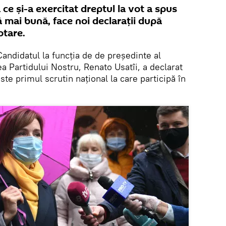
ce și-a exercitat dreptul la vot a spus
ă mai bună, face noi declarații după
otare.
Candidatul la funcția de de președinte al
a Partidului Nostru, Renato Usatîi, a declarat
ste primul scrutin național la care participă în