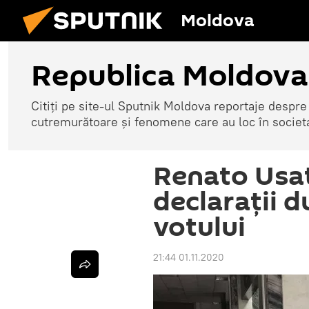
Moldova
Republica Moldova
Citiți pe site-ul Sputnik Moldova reportaje despre o
cutremurătoare și fenomene care au loc în societ
Renato Usat
declarații 
votului
21:44 01.11.2020