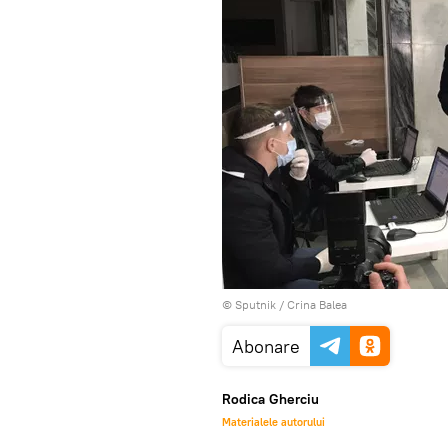
© Sputnik / Crina Balea
Abonare
Rodica Gherciu
Materialele autorului