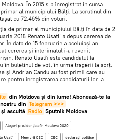
n Moldova. În 2015 s-a înregistrat în cursa
primar al municipiului Bălți. La scrutinul din
etașat cu 72,46% din voturi.
cția de primar al municipiului Bălți în data de 2
bruarie 2018 Renato Usatîi a depus cererea de
r. În data de 15 februarie a aceluiași an
at cererea și interimatul i-a revenit
rișin. Renato Usatîi este candidatul la
 în buletinul de vot, în urma tragerii la sorț.
se și Andrian Candu au fost primii care au
e pentru înregistrarea candidaturii lor la
ile
din Moldova și din lume! Abonează-te la
 nostru din
Telegram >>>
și ascultă
Radio
Sputnik Moldova
Alegeri prezidențiale în Moldova 2020
o Usatîi
Membrii CEC
CEC
declarații politice