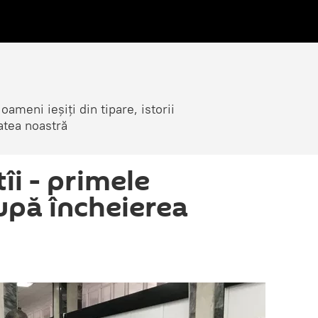
ameni ieșiți din tipare, istorii
atea noastră
îi - primele
după încheierea