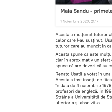
Maia Sandu - primele
1 Noiembrie 2020, 21:17
Acesta a mulțumit tuturor ale
celor care l-au susținut. Usa
tuturor care au muncit în ca
Acesta spune că este mulțumi
clar în aproximativ un sfert
spune că are dovezi că au ex
Renato Usatîi a votat în una
Acesta a fost însoțit de fiic
în data de 4 noiembrie 1978, 
profesori de engleză. În 199
Străine a Universității de S
ulterior a și absolvit-o.