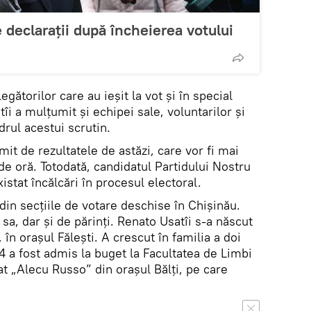
 declarații după încheierea votului
gătorilor care au ieșit la vot și în special
tîi a mulțumit și echipei sale, voluntarilor și
drul acestui scrutin.
t de rezultatele de astăzi, care vor fi mai
 de oră. Totodată, candidatul Partidului Nostru
istat încălcări în procesul electoral.
 din secțiile de votare deschise în Chișinău.
a sa, dar și de părinți. Renato Usatîi s-a născut
în orașul Fălești. A crescut în familia a doi
4 a fost admis la buget la Facultatea de Limbi
tat „Alecu Russo” din orașul Bălți, pe care