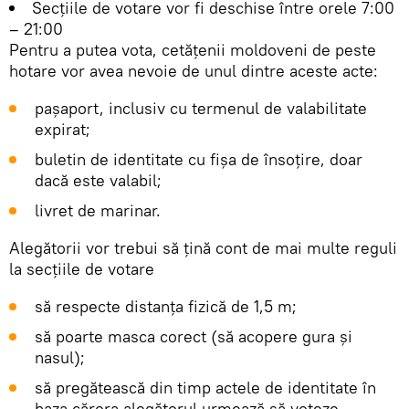
Secţiile de votare vor fi deschise între orele 7:00
– 21:00
Pentru a putea vota, cetățenii moldoveni de peste
hotare vor avea nevoie de unul dintre aceste acte:
pașaport, inclusiv cu termenul de valabilitate
expirat;
buletin de identitate cu fișa de însoțire, doar
dacă este valabil;
livret de marinar.
Alegătorii vor trebui să țină cont de mai multe reguli
la secțiile de votare
să respecte distanța fizică de 1,5 m;
să poarte masca corect (să acopere gura și
nasul);
să pregătească din timp actele de identitate în
baza cărora alegătorul urmează să voteze,