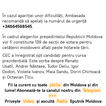
În cazul apariției unor dificultăți, Ambasada
recomandă să apelați la numărul de urgență
+34664598545
.
În cadrul alegerilor președintelui Republicii Moldova
vor fi constituite 139 de secții de votare pentru
cetățenii moldoveni aflați peste hotarele țării.
CEC a înregistrat opt candidați pentru cursa
prezidențială. Este vorba despre Renato
Usatîi, Andrei Năstase, Tudor Deliu, Igor
Dodon, Violeta Ivanov, Maia Sandu, Dorin Chirtoacă
și Octavian Țîcu.
Fii la curent cu toate
știrile
din Moldova și din
lume! Abonează-te la canalul nostru din
Telegram 
>>>
Privește
Video
și ascultă
Radio
Sputnik Moldova