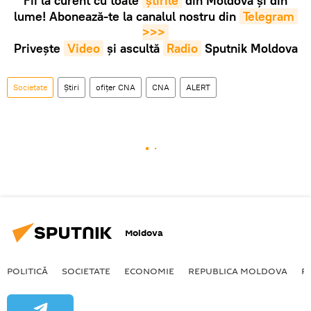
Fii la curent cu toate
știrile
din Moldova și din
lume! Abonează-te la canalul nostru din
Telegram 
>>>
Privește
Video
și ascultă
Radio
Sputnik Moldova
Societate
Știri
ofițer CNA
CNA
ALERT
Moldova
POLITICĂ
SOCIETATE
ECONOMIE
REPUBLICA MOLDOVA
R