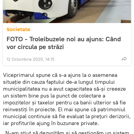
Societate
FOTO - Troleibuzele noi au ajuns: Când
vor circula pe străzi
12 Octombrie 2020, 14:15
Viceprimarul spune că s-a ajuns la o asemenea
situație din cauza faptului de-a lungul timpului
municipalitatea nu a avut capacitatea să-și creeeze
un sistem bine pus la punct de colectare a
impozitelor și taxelor pentru ca banii ulterior să fie
reinvestiți în proiecte. El mai spune că patrimoniul
municipal continuie să fie evaluat la prețuri derizorii,
iar profiturile ajung în buzunare private.
„N-am știut să dezvoltăm și să gestionăm un sistem