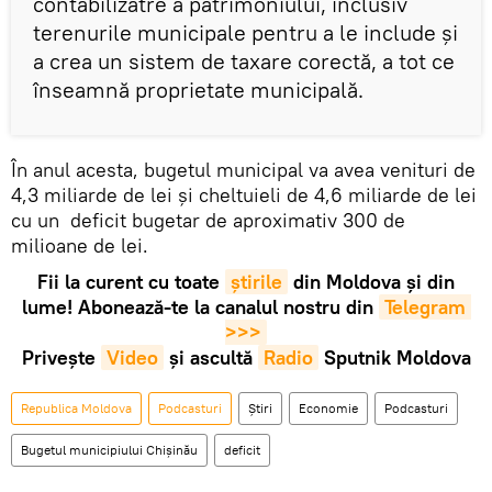
contabilizatre a patrimoniului, inclusiv
terenurile municipale pentru a le include și
a crea un sistem de taxare corectă, a tot ce
înseamnă proprietate municipală.
În anul acesta, bugetul municipal va avea venituri de
4,3 miliarde de lei și cheltuieli de 4,6 miliarde de lei
cu un deficit bugetar de aproximativ 300 de
milioane de lei.
Fii la curent cu toate
știrile
din Moldova și din
lume! Abonează-te la canalul nostru din
Telegram 
>>>
Privește
Video
și ascultă
Radio
Sputnik Moldova
Republica Moldova
Podcasturi
Știri
Economie
Podcasturi
Bugetul municipiului Chişinău
deficit