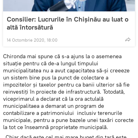
Consilier: Lucrurile în Chișinău au luat o
altă întorsătură
14 Octombrie 2020, 18:00
Chironda mai spune că s-a ajuns la o asemenea
situație pentru că de-a lungul timpului
municipalitatea nu a avut capacitatea să-și creeeze
un sistem bine pus la punct de colectare a
impozitelor și taxelor pentru ca banii ulterior să fie
reinvestiți în proiecte de infrastructură. Totodată,
viceprimarul a declarat că la ora actulală
municipalitaea a demarat un program de
contabilizare a patrimoniului inclusiv terenurile
municipale, pentru a pune bazele unei taxări corecte
la tot ce înseamnă proprietate municipală.
„Chiar dacă este cel mai mare buget din țară este