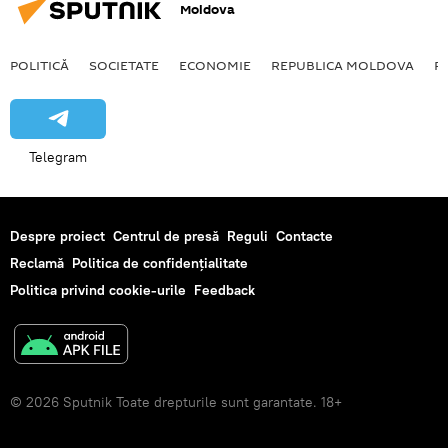
Moldova
POLITICĂ
SOCIETATE
ECONOMIE
REPUBLICA MOLDOVA
R
Telegram
Despre proiect
Centrul de presă
Reguli
Contacte
Reclamă
Politica de confidențialitate
Politica privind cookie-urile
Feedback
© 2026 Sputnik Toate drepturile sunt garantate. 18+