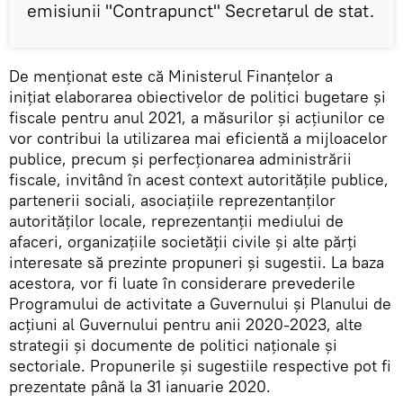
emisiunii "Contrapunct" Secretarul de stat.
De menționat este că Ministerul Finanțelor a
inițiat elaborarea obiectivelor de politici bugetare și
fiscale pentru anul 2021, a măsurilor și acțiunilor ce
vor contribui la utilizarea mai eficientă a mijloacelor
publice, precum și perfecționarea administrării
fiscale, invitând în acest context autorităţile publice,
partenerii sociali, asociaţiile reprezentanţilor
autorităţilor locale, reprezentanții mediului de
afaceri, organizaţiile societăţii civile şi alte părţi
interesate să prezinte propuneri şi sugestii. La baza
acestora, vor fi luate în considerare prevederile
Programului de activitate a Guvernului şi Planului de
acţiuni al Guvernului pentru anii 2020-2023, alte
strategii şi documente de politici naţionale şi
sectoriale. Propunerile şi sugestiile respective pot fi
prezentate până la 31 ianuarie 2020.