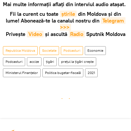
Mai multe informații aflați din interviul audio atașat.
Fii la curent cu toate
știrile
din Moldova și din
lume! Abonează-te la canalul nostru din
Telegram 
>>>
Privește
Video
și ascultă
Radio
Sputnik Moldova
Republica Moldova
Societate
Podcasturi
Economie
Podcasturi
accize
țigări
prețul la țigări crește
Ministerul Finanţelor
Politica bugetar-fiscală
2021