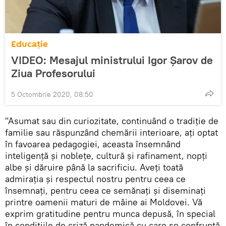
Educație
VIDEO: Mesajul ministrului Igor Șarov de
Ziua Profesorului
5 Octombrie 2020, 08:50
"Asumat sau din curiozitate, continuând o tradiție de
familie sau răspunzând chemării interioare, ați optat
în favoarea pedagogiei, aceasta însemnând
inteligență și noblețe, cultură și rafinament, nopți
albe și dăruire până la sacrificiu. Aveți toată
admirația și respectul nostru pentru ceea ce
însemnați, pentru ceea ce semănați și diseminați
printre oamenii maturi de mâine ai Moldovei. Vă
exprim gratitudine pentru munca depusă, în special
în condițiile de criză pandemică cu care se confruntă