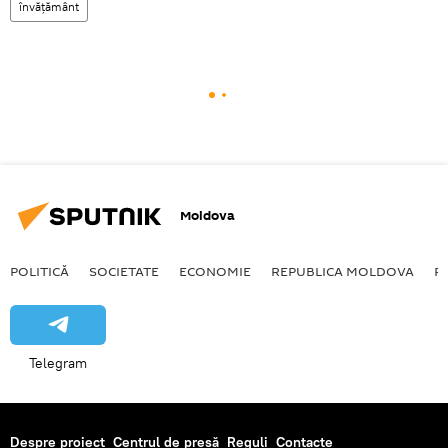
învățământ
Moldova
POLITICĂ
SOCIETATE
ECONOMIE
REPUBLICA MOLDOVA
R
Telegram
Despre proiect
Centrul de presă
Reguli
Contacte