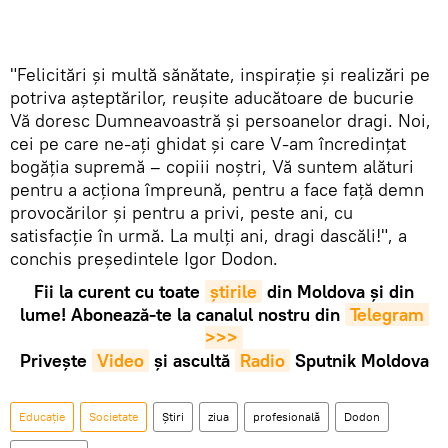
"Felicitări și multă sănătate, inspirație și realizări pe
potriva așteptărilor, reușite aducătoare de bucurie
Vă doresc Dumneavoastră și persoanelor dragi. Noi,
cei pe care ne-ați ghidat și care V-am încredințat
bogăția supremă – copiii noștri, Vă suntem alături
pentru a acționa împreună, pentru a face față demn
provocărilor și pentru a privi, peste ani, cu
satisfacție în urmă. La mulți ani, dragi dascăli!", a
conchis președintele Igor Dodon.
Fii la curent cu toate
știrile
din Moldova și din
lume! Abonează-te la canalul nostru din
Telegram 
>>>
Privește
Video
și ascultă
Radio
Sputnik Moldova
Educație
Societate
Știri
ziua
profesională
Dodon