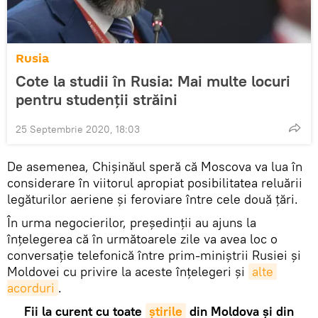
Rusia
Cote la studii în Rusia: Mai multe locuri
pentru studenții străini
25 Septembrie 2020, 18:03
De asemenea, Chișinăul speră că Moscova va lua în
considerare în viitorul apropiat posibilitatea reluării
legăturilor aeriene și feroviare între cele două țări.
În urma negocierilor, președinții au ajuns la
înțelegerea că în următoarele zile va avea loc o
conversație telefonică între prim-miniștrii Rusiei și
Moldovei cu privire la aceste înțelegeri și
alte 
acorduri
.
Fii la curent cu toate
știrile
din Moldova și din