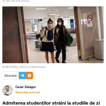
12:33 30.09.2020
©
REUTERS
/ Alkis Konstantinidis
Abonare
Cezar Salagor
Materialele autorului
Admiterea studenților străini la studiile de zi