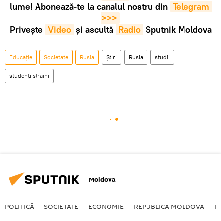
lume! Abonează-te la canalul nostru din
Telegram 
>>>
Privește
Video
și ascultă
Radio
Sputnik Moldova
Educație
Societate
Rusia
Știri
Rusia
studii
studenți străini
Moldova
POLITICĂ
SOCIETATE
ECONOMIE
REPUBLICA MOLDOVA
R