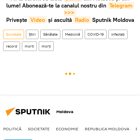
lume! Abonează-te la canalul nostru din
Telegram 
>>>
Privește
Video
și ascultă
Radio
Sputnik Moldova
Societate
Știri
Sănătate
Medicină
COVID-19
infectați
record
morti
morți
Moldova
POLITICĂ
SOCIETATE
ECONOMIE
REPUBLICA MOLDOVA
R