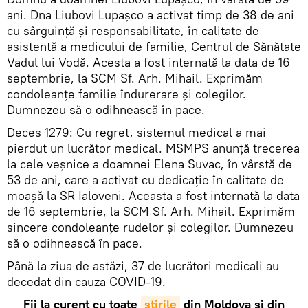
ani. Dna Liubovi Lupașco a activat timp de 38 de ani
cu sârguință și responsabilitate, în calitate de
asistentă a medicului de familie, Centrul de Sănătate
Vadul lui Vodă. Acesta a fost internată la data de 16
septembrie, la SCM Sf. Arh. Mihail. Exprimăm
condoleanțe familie îndurerare și colegilor.
Dumnezeu să o odihnească în pace.
Deces 1279: Cu regret, sistemul medical a mai
pierdut un lucrător medical. MSMPS anunță trecerea
la cele veșnice a doamnei Elena Suvac, în vârstă de
53 de ani, care a activat cu dedicație în calitate de
moașă la SR Ialoveni. Aceasta a fost internată la data
de 16 septembrie, la SCM Sf. Arh. Mihail. Exprimăm
sincere condoleanțe rudelor și colegilor. Dumnezeu
să o odihnească în pace.
Până la ziua de astăzi, 37 de lucrători medicali au
decedat din cauza COVID-19.
Fii la curent cu toate
știrile
din Moldova și din