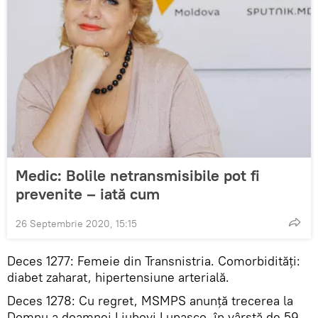
Medic: Bolile netransmisibile pot fi
prevenite – iată cum
26 Septembrie 2020, 15:15
Deces 1277: Femeie din Transnistria. Comorbidități:
diabet zaharat, hipertensiune arterială.
Deces 1278: Cu regret, MSMPS anunță trecerea la
Domnu a doamnei Liubovi Lupașco, în vârstă de 59