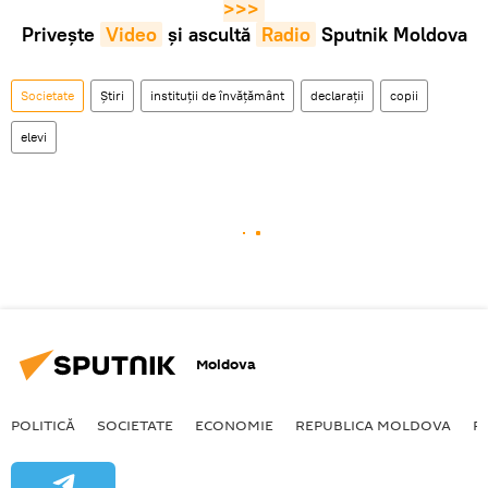
>>>
Privește
Video
și ascultă
Radio
Sputnik Moldova
Societate
Știri
instituții de învățământ
declarații
copii
elevi
Moldova
POLITICĂ
SOCIETATE
ECONOMIE
REPUBLICA MOLDOVA
R