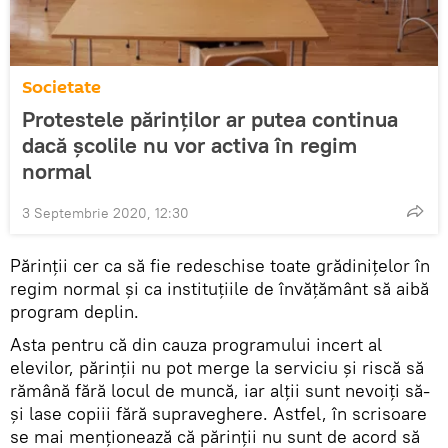
Societate
Protestele părinților ar putea continua
dacă școlile nu vor activa în regim
normal
3 Septembrie 2020, 12:30
Părinții cer ca să fie redeschise toate grădinițelor în
regim normal și ca instituțiile de învățământ să aibă
program deplin.
Asta pentru că din cauza programului incert al
elevilor, părinții nu pot merge la serviciu și riscă să
rămână fără locul de muncă, iar alții sunt nevoiți să-
și lase copiii fără supraveghere. Astfel, în scrisoare
se mai menționează că părinții nu sunt de acord să