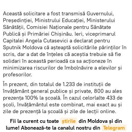
Această solicitare a fost transmisă Guvernului,
Președinției, Ministrului Educației, Ministerului
Sănătății, Comisiei Naționale pentru Sănătate
Publică și Primăriei Chișinău. Ieri, viceprimarul
Capitalei Angela Cutasevici a declarat pentru
Sputnik Moldova că așteaptă solicitările părinților în
scris, dar a dat de înțeles că aceștia trebuie să fie
solidari în această perioadă ca sa acționeze în
minimizarea riscurilor de îmbolnăvire a elevilor și
profesorilor.
În prezent, din totalul de 1.233 de instituții de
învățământ general publice și private, 800 au ales
prezența 100% la școală. În cazul celorlalte 433 de
școli, învățământul este combinat, mai exact au și
zile de prezență la școală și zile de lecții online.
Fii la curent cu toate
știrile
din Moldova și din
lume! Abonează-te la canalul nostru din
Telegram 