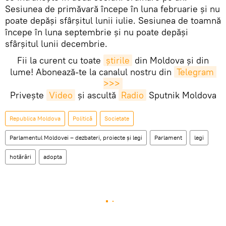
Sesiunea de primăvară începe în luna februarie şi nu
poate depăși sfârșitul lunii iulie. Sesiunea de toamnă
începe în luna septembrie şi nu poate depăși
sfârșitul lunii decembrie.
Fii la curent cu toate
știrile
din Moldova și din
lume! Abonează-te la canalul nostru din
Telegram 
>>>
Privește
Video
și ascultă
Radio
Sputnik Moldova
Republica Moldova
Politică
Societate
Parlamentul Moldovei – dezbateri, proiecte și legi
Parlament
legi
hotărâri
adopta