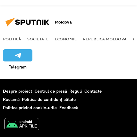
Moldova
POLITICĂ
SOCIETATE
ECONOMIE
REPUBLICA MOLDOVA
R
Telegram
Despre proiect
Centrul de presă
Reguli
Contacte
Reclamă
Politica de confidențialitate
Politica privind cookie-urile
Feedback