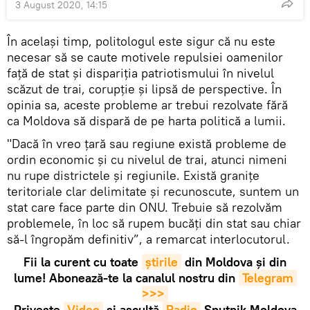
3 August 2020, 14:15
În același timp, politologul este sigur că nu este
necesar să se caute motivele repulsiei oamenilor
față de stat și dispariția patriotismului în nivelul
scăzut de trai, corupție și lipsă de perspective. În
opinia sa, aceste probleme ar trebui rezolvate fără
ca Moldova să dispară de pe harta politică a lumii.
"Dacă în vreo țară sau regiune există probleme de
ordin economic și cu nivelul de trai, atunci nimeni
nu rupe districtele și regiunile. Există granițe
teritoriale clar delimitate și recunoscute, suntem un
stat care face parte din ONU. Trebuie să rezolvăm
problemele, în loc să rupem bucăți din stat sau chiar
să-l îngropăm definitiv”, a remarcat interlocutorul.
Fii la curent cu toate
știrile
din Moldova și din
lume! Abonează-te la canalul nostru din
Telegram 
>>>
Privește
Video
și ascultă
Radio
Sputnik Moldova