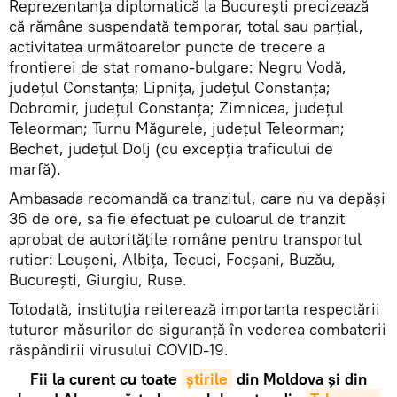
Reprezentanța diplomatică la București precizează
că rămâne suspendată temporar, total sau parțial,
activitatea următoarelor puncte de trecere a
frontierei de stat romano-bulgare: Negru Vodă,
județul Constanța; Lipnița, județul Constanța;
Dobromir, județul Constanța; Zimnicea, județul
Teleorman; Turnu Măgurele, județul Teleorman;
Bechet, județul Dolj (cu excepția traficului de
marfă).
Ambasada recomandă ca tranzitul, care nu va depăși
36 de ore, sa fie efectuat pe culoarul de tranzit
aprobat de autoritățile române pentru transportul
rutier: Leușeni, Albița, Tecuci, Focșani, Buzău,
București, Giurgiu, Ruse.
Totodată, instituția reiterează importanta respectării
tuturor măsurilor de siguranță în vederea combaterii
răspândirii virusului COVID-19.
Fii la curent cu toate
știrile
din Moldova și din