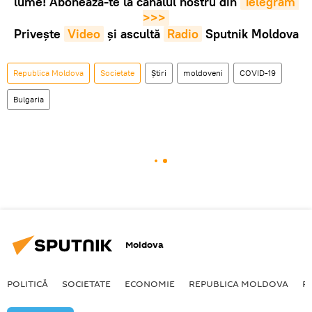
lume! Abonează-te la canalul nostru din
Telegram 
>>>
Privește
Video
și ascultă
Radio
Sputnik Moldova
Republica Moldova
Societate
Știri
moldoveni
COVID-19
Bulgaria
Moldova
POLITICĂ
SOCIETATE
ECONOMIE
REPUBLICA MOLDOVA
R