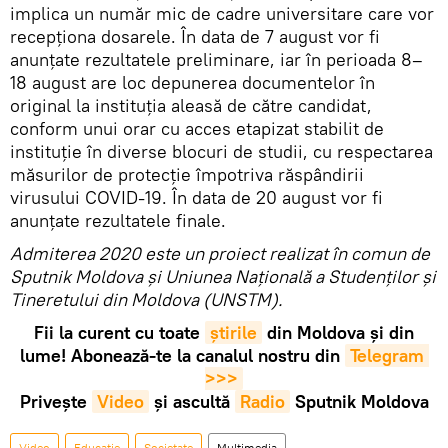
implica un număr mic de cadre universitare care vor
recepționa dosarele. În data de 7 august vor fi
anunțate rezultatele preliminare, iar în perioada 8–
18 august are loc depunerea documentelor în
original la instituția aleasă de către candidat,
conform unui orar cu acces etapizat stabilit de
instituție în diverse blocuri de studii, cu respectarea
măsurilor de protecție împotriva răspândirii
virusului COVID-19. În data de 20 august vor fi
anunțate rezultatele finale.
Admiterea 2020 este un proiect realizat în comun de
Sputnik Moldova și Uniunea Naţională a Studenţilor şi
Tineretului din Moldova (UNSTM).
Fii la curent cu toate
știrile
din Moldova și din
lume! Abonează-te la canalul nostru din
Telegram 
>>>
Privește
Video
și ascultă
Radio
Sputnik Moldova
Video
Educație
Societate
Multimedia